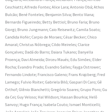
Ceschiatti; Alfredo Fontes; Alice Lara; Antonio Obá; Athos
Bulcão; Bené Fonteles; Benjamin Silva; Bento Viana;
Bernardo Figueiredo; Betty Bettiol; Bruno Faria; Bruno
Giorgi; Bruno Jungmann; Caio Reisewitz; Camila Soato;
Candida Hofër; Carpio de Moraes; César Becker; Chico
Amaral; Christus Nóbrega; Cildo Meireles; Clarice
Gonçalves; Dadá do Barro; Daiara Tukano; Danyella
Proença; Davi Almeida; Dirceu Maués; Edu Simões; Elder
Rocha; Evandro Prado; Evandro Salles; Fayga Ostrower;
Fernando Lindote; Francisco Galeno; Frans Krajcberg; Fred
Lamego; Fulvio Roiter; Gabriela Biló; Gaspari Di Caro; Gê
Orthof; Glênio Bianchetti; Gregório Soares; Grupo Poro; Gu
da Cei; Guy Veloso; Hal Wildson; Hassan Bourkia; Helô
Sanvoy; Hugo França; Isabela Couto; Ismael Monticelli;
João Angelini; João Trevisan; Joaquim Paiva; Jonathas de