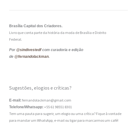
Brasília Capital dos Criadores.
Livro que conta parte da história da moda de Brasília e Distrito
Federal.
Por
@sindivestedf
com curadoria e edição
de
@fernandolackman
.
Sugestões, elogios e críticas?
fernandolackman@gmail.com
E-mail:
+55 61 98551 8301
Telefone/Whatsapp:
Tem uma pauta para sugerir, um elogio ou uma crítica? Fique à vontade
para mandar um WhatsApp, e-mail ou ligar para marcarmos um café!