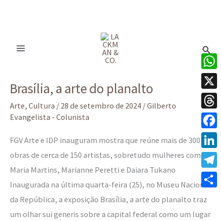
Ir
para
Pesq
o
conteúdo
Brasília,
What
Brasília, a arte do planalto
a
X
arte
Arte
,
Cultura
/
28 de setembro de 2024
/
Gilberto
Thre
Evangelista - Colunista
do
planalto
Face
FGV Arte e IDP inauguram mostra que reúne mais de 300
obras de cerca de 150 artistas, sobretudo mulheres como
Linke
Maria Martins, Marianne Peretti e Daiara Tukano
Tele
Inaugurada na última quarta-feira (25), no Museu Nacional
Share
da República, a exposição Brasília, a arte do planalto traz
um olhar sui generis sobre a capital federal como um lugar