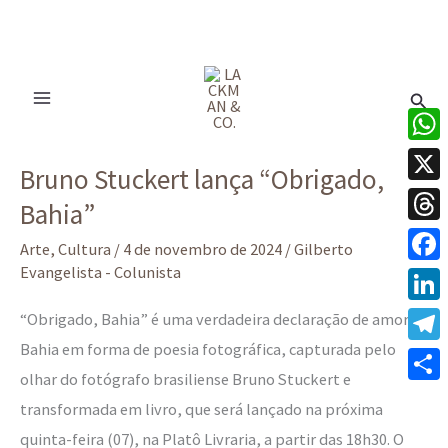
Ir
para
Pesq
o
conteúdo
Bruno
What
Bruno Stuckert lança “Obrigado,
Stuckert
X
Bahia”
lança
Thre
“Obrigado,
Arte
,
Cultura
/
4 de novembro de 2024
/
Gilberto
Bahia”
Evangelista - Colunista
Face
Linke
“Obrigado, Bahia” é uma verdadeira declaração de amor à
Bahia em forma de poesia fotográfica, capturada pelo
Tele
olhar do fotógrafo brasiliense Bruno Stuckert e
Share
transformada em livro, que será lançado na próxima
quinta-feira (07), na Platô Livraria, a partir das 18h30. O