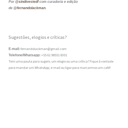
Por
@sindivestedf
com curadoria e edição
de
@fernandolackman
.
Sugestões, elogios e críticas?
fernandolackman@gmail.com
E-mail:
+55 61 98551 8301
Telefone/Whatsapp:
Tem uma pauta para sugerir, um elogio ou uma crítica? Fique à vontade
para mandar um WhatsApp, e-mail ou ligar para marcarmos um café!