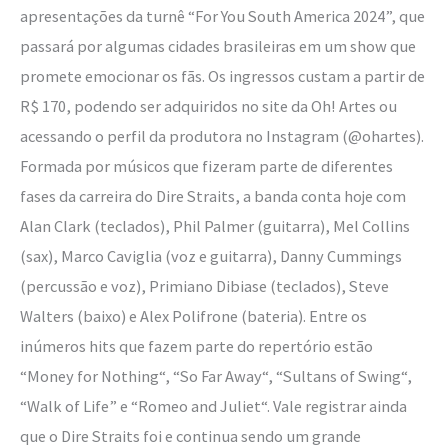
apresentações da turnê “For You South America 2024”, que
passará por algumas cidades brasileiras em um show que
promete emocionar os fãs. Os ingressos custam a partir de
R$ 170, podendo ser adquiridos no site da Oh! Artes ou
acessando o perfil da produtora no Instagram (@ohartes).
Formada por músicos que fizeram parte de diferentes
fases da carreira do Dire Straits, a banda conta hoje com
Alan Clark (teclados), Phil Palmer (guitarra), Mel Collins
(sax), Marco Caviglia (voz e guitarra), Danny Cummings
(percussão e voz), Primiano Dibiase (teclados), Steve
Walters (baixo) e Alex Polifrone (bateria). Entre os
inúmeros hits que fazem parte do repertório estão
“Money for Nothing“, “So Far Away“, “Sultans of Swing“,
“Walk of Life” e “Romeo and Juliet“. Vale registrar ainda
que o Dire Straits foi e continua sendo um grande