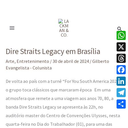
Ir
para
Pesq
o
conteúdo
Dire
What
Dire Straits Legacy em Brasília
Straits
X
Legacy
Arte
,
Entretenimento
/
30 de abril de 2024
/
Gilberto
Thre
Evangelista - Colunista
em
Brasília
Face
De volta ao país com a turnê “For You South America 2024”,
o grupo toca clássicos que marcaram época Em uma
Linke
atmosfera que remete a uma viagem aos anos 70, 80, a
Tele
banda Dire Straits Legacy se apresenta às 22h, no
Share
auditório master do Centro de Convenções Ulysses, nesta
quarta-feira no Dia do Trabalhador (01), para uma das