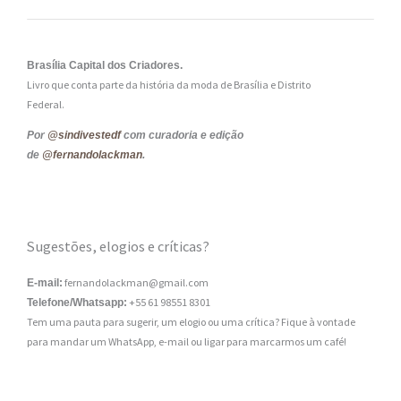
Brasília Capital dos Criadores.
Livro que conta parte da história da moda de Brasília e Distrito
Federal.
Por
@sindivestedf
com curadoria e edição
de
@fernandolackman
.
Sugestões, elogios e críticas?
fernandolackman@gmail.com
E-mail:
+55 61 98551 8301
Telefone/Whatsapp:
Tem uma pauta para sugerir, um elogio ou uma crítica? Fique à vontade
para mandar um WhatsApp, e-mail ou ligar para marcarmos um café!