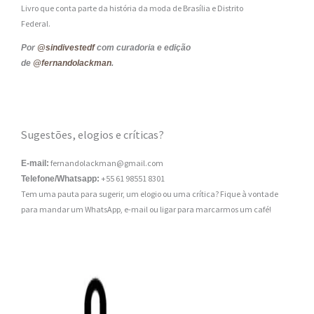
Livro que conta parte da história da moda de Brasília e Distrito
Federal.
Por
@sindivestedf
com curadoria e edição
de
@fernandolackman
.
Sugestões, elogios e críticas?
fernandolackman@gmail.com
E-mail:
+55 61 98551 8301
Telefone/Whatsapp:
Tem uma pauta para sugerir, um elogio ou uma crítica? Fique à vontade
para mandar um WhatsApp, e-mail ou ligar para marcarmos um café!