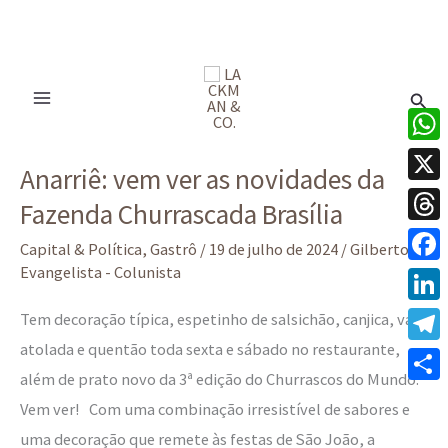
Ir
para
Pesq
o
conteúdo
Anarriê:
What
Anarriê: vem ver as novidades da
vem
X
Fazenda Churrascada Brasília
ver
Thre
as
Capital & Política
,
Gastrô
/
19 de julho de 2024
/
Gilberto
novidades
Evangelista - Colunista
Face
da
Linke
Tem decoração típica, espetinho de salsichão, canjica, vaca
Fazenda
atolada e quentão toda sexta e sábado no restaurante,
Tele
Churrascada
além de prato novo da 3ª edição do Churrascos do Mundo.
Brasília
Share
Vem ver! Com uma combinação irresistível de sabores e
uma decoração que remete às festas de São João, a