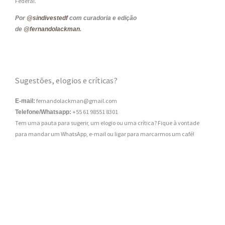
Federal.
Por
@sindivestedf
com curadoria e edição
de
@fernandolackman
.
Sugestões, elogios e críticas?
fernandolackman@gmail.com
E-mail:
+55 61 98551 8301
Telefone/Whatsapp:
Tem uma pauta para sugerir, um elogio ou uma crítica? Fique à vontade
para mandar um WhatsApp, e-mail ou ligar para marcarmos um café!