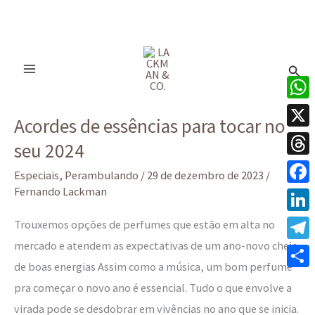
Ir
para
Pesq
o
conteúdo
Acordes
What
Acordes de essências para tocar no
de
X
seu 2024
essências
Thre
para
Especiais
,
Perambulando
/
29 de dezembro de 2023
/
tocar
Fernando Lackman
Face
no
Linke
Trouxemos opções de perfumes que estão em alta no
seu
mercado e atendem as expectativas de um ano-novo cheio
Tele
2024
de boas energias Assim como a música, um bom perfume
Share
pra começar o novo ano é essencial. Tudo o que envolve a
virada pode se desdobrar em vivências no ano que se inicia.