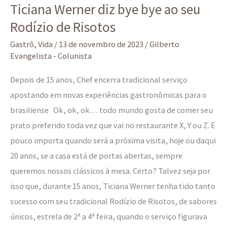
Ticiana Werner diz bye bye ao seu
Werner
Rodízio de Risotos
diz
bye
Gastrô
,
Vida
/
13 de novembro de 2023
/
Gilberto
bye
Evangelista - Colunista
ao
Depois de 15 anos, Chef encerra tradicional serviço
seu
apostando em novas experiências gastronômicas para o
Rodízio
brasiliense Ok, ok, ok… todo mundo gosta de comer seu
de
prato preferido toda vez que vai no restaurante X, Y ou Z. E
Risotos
pouco importa quando será a próxima visita, hoje ou daqui
20 anos, se a casa está de portas abertas, sempre
queremos nossos clássicos à mesa. Certo? Talvez seja por
isso que, durante 15 anos, Ticiana Werner tenha tido tanto
sucesso com seu tradicional Rodízio de Risotos, de sabores
únicos, estrela de 2ª a 4ª feira, quando o serviço figurava