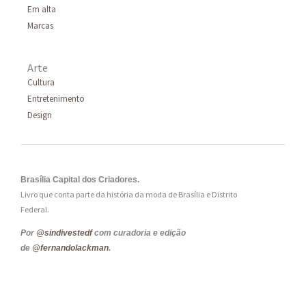
Em alta
Marcas
Arte
Cultura
Entretenimento
Design
Brasília Capital dos Criadores.
Livro que conta parte da história da moda de Brasília e Distrito
Federal.
Por
@sindivestedf
com curadoria e edição
de
@fernandolackman
.