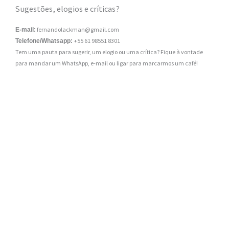
Sugestões, elogios e críticas?
fernandolackman@gmail.com
E-mail:
+55 61 98551 8301
Telefone/Whatsapp:
Tem uma pauta para sugerir, um elogio ou uma crítica? Fique à vontade
para mandar um WhatsApp, e-mail ou ligar para marcarmos um café!