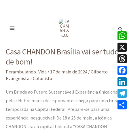
Ir
para
Pesq
o
conteúdo
Casa
What
Casa CHANDON Brasília vai ser tudo
CHANDON
X
de bom!
Brasília
Thre
vai
Perambulando
,
Vida
/
17 de maio de 2024
/
Gilberto
ser
Evangelista - Colunista
Face
tudo
Linke
Um Brinde ao Futuro Sustentável! Experiência única criada
de
pela célebre marca de espumantes chega para uma breve
Tele
bom!
temporada na Capital Federal. Prepare-se para uma
Share
experiência inesquecível! De 18 a 25 de maio, a icônica
CHANDON traz à capital federal a “CASA CHANDON