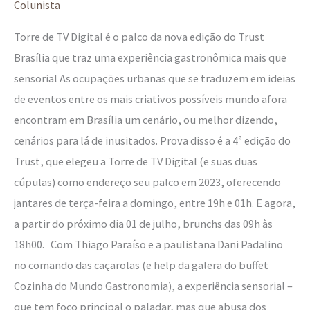
80
Colunista
metros
Torre de TV Digital é o palco da nova edição do Trust
de
Brasília que traz uma experiência gastronômica mais que
altura
sensorial As ocupações urbanas que se traduzem em ideias
na
de eventos entre os mais criativos possíveis mundo afora
Flor
encontram em Brasília um cenário, ou melhor dizendo,
do
cenários para lá de inusitados. Prova disso é a 4ª edição do
Cerrado?
Trust, que elegeu a Torre de TV Digital (e suas duas
cúpulas) como endereço seu palco em 2023, oferecendo
jantares de terça-feira a domingo, entre 19h e 01h. E agora,
a partir do próximo dia 01 de julho, brunchs das 09h às
18h00. Com Thiago Paraíso e a paulistana Dani Padalino
no comando das caçarolas (e help da galera do buffet
Cozinha do Mundo Gastronomia), a experiência sensorial –
que tem foco principal o paladar, mas que abusa dos