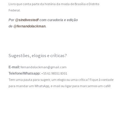
Livro que conta parte da história da moda de Brasília e Distrito
Federal.
Por
@sindivestedf
com curadoria e edição
de
@fernandolackman
.
Sugestões, elogios e críticas?
fernandolackman@gmail.com
E-mail:
+55 61 98551 8301
Telefone/Whatsapp:
Tem uma pauta para sugerir, um elogio ou uma crítica? Fique à vontade
para mandar um WhatsApp, e-mail ou ligar para marcarmos um café!