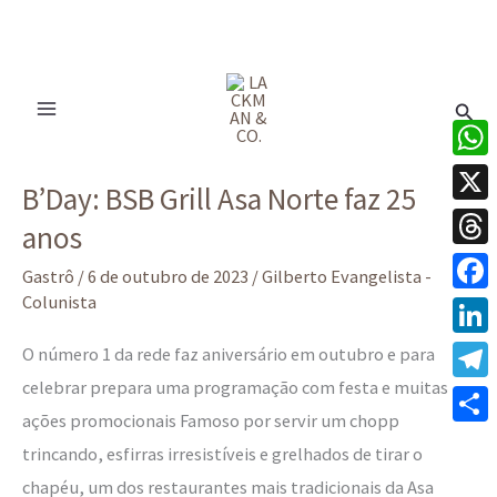
Ir
para
Pesq
o
conteúdo
B’Day:
What
B’Day: BSB Grill Asa Norte faz 25
BSB
X
anos
Grill
Thre
Asa
Gastrô
/
6 de outubro de 2023
/
Gilberto Evangelista -
Norte
Colunista
Face
faz
Linke
O número 1 da rede faz aniversário em outubro e para
25
celebrar prepara uma programação com festa e muitas
Tele
anos
ações promocionais Famoso por servir um chopp
Share
trincando, esfirras irresistíveis e grelhados de tirar o
chapéu, um dos restaurantes mais tradicionais da Asa