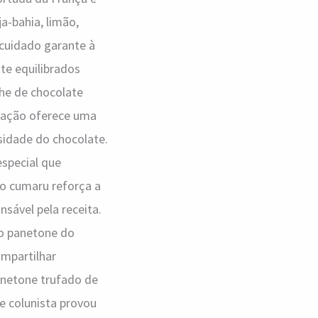
a-bahia, limão,
 cuidado garante à
te equilibrados
che de chocolate
zação oferece uma
sidade do chocolate.
special que
o o cumaru reforça a
nsável pela receita.
 o panetone do
mpartilhar
anetone trufado de
te colunista provou