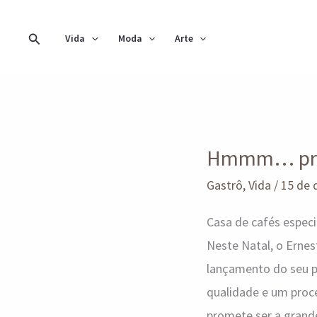
Ir
para
Pesquisar
Vida
Moda
Arte
o
conteúdo
Hmmm…
Hmmm… prov
provamos
o
Gastrô
,
Vida
/
15 de
panetone
Casa de cafés especi
do
Neste Natal, o Ernes
Ernesto!
lançamento do seu p
qualidade e um proce
promete ser a grande