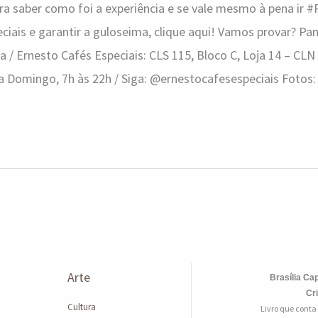
Para saber como foi a experiência e se vale mesmo à pena 
ciais e garantir a guloseima, clique aqui! Vamos provar? P
a / Ernesto Cafés Especiais: CLS 115, Bloco C, Loja 14 – CLN 
a Domingo, 7h às 22h / Siga: @ernestocafesespeciais Fotos:
Arte
Brasília Cap
Cr
Cultura
Livro que conta