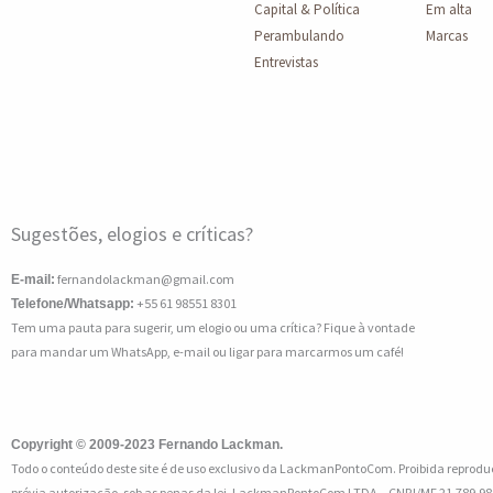
Capital & Política
Em alta
Perambulando
Marcas
Entrevistas
Sugestões, elogios e críticas?
fernandolackman@gmail.com
E-mail:
+55 61 98551 8301
Telefone/Whatsapp:
Tem uma pauta para sugerir, um elogio ou uma crítica? Fique à vontade
para mandar um WhatsApp, e-mail ou ligar para marcarmos um café!
Copyright © 2009-2023 Fernando Lackman.
Todo o conteúdo deste site é de uso exclusivo da LackmanPontoCom. Proibida reprodu
prévia autorização, sob as penas da lei.
LackmanPontoCom LTDA – CNPJ/MF 21.789.98