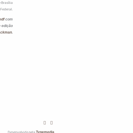
 Brasília
o Federal.
edf
com
e edição
ackman
.
Desenvolvido pela
Typemedia