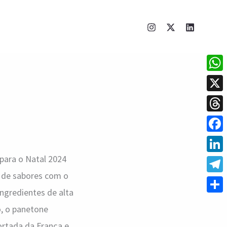
What
X
Thre
Face
l para o Natal 2024
Linke
a de sabores com o
Tele
ngredientes de alta
Shar
o, o panetone
portada da França e