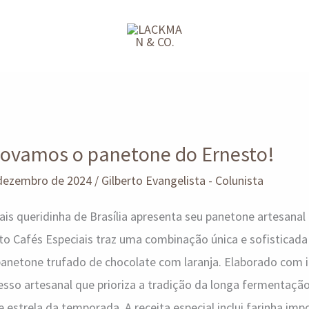
amos o panetone do Ernesto!
 dezembro de 2024
/
Gilberto Evangelista - Colunista
ais queridinha de Brasília apresenta seu panetone artesana
to Cafés Especiais traz uma combinação única e sofisticad
anetone trufado de chocolate com laranja. Elaborado com i
sso artesanal que prioriza a tradição da longa fermentaçã
 estrela da temporada. A receita especial inclui farinha im