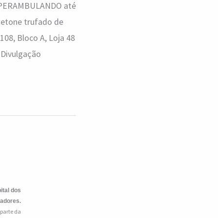
ir #PERAMBULANDO até
anetone trufado de
108, Bloco A, Loja 48
 Divulgação
ital dos
iadores.
 parte da