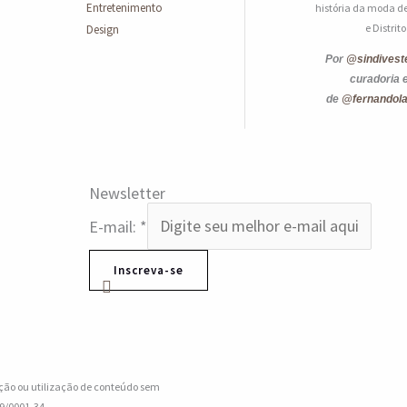
Entretenimento
história da moda de
e Distrit
Design
Por
@sindivest
curadoria 
de
@fernandol
Newsletter
E-mail:
*
Inscreva-se
ção ou utilização de conteúdo sem
9/0001-34