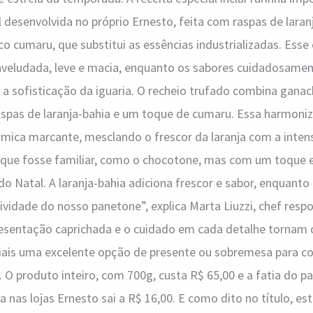
 desenvolvida no próprio Ernesto, feita com raspas de laranj
co cumaru, que substitui as essências industrializadas. Esse
veludada, leve e macia, enquanto os sabores cuidadosamen
 a sofisticação da iguaria. O recheio trufado combina gana
pas de laranja-bahia e um toque de cumaru. Essa harmoni
mica marcante, mesclando o frescor da laranja com a inten
ue fosse familiar, como o chocotone, mas com um toque e
 do Natal. A laranja-bahia adiciona frescor e sabor, enquant
ividade do nosso panetone”, explica Marta Liuzzi, chef respo
resentação caprichada e o cuidado em cada detalhe tornam
iais uma excelente opção de presente ou sobremesa para co
O produto inteiro, com 700g, custa R$ 65,00 e a fatia do p
 nas lojas Ernesto sai a R$ 16,00. E como dito no título, es