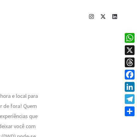
What
X
Thre
Face
hora e local para
Linke
car de fora! Quem
Tele
experiências que
Shar
 deixar você com
y (DWD) pode-se