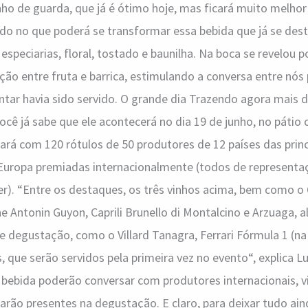
ho de guarda, que já é ótimo hoje, mas ficará muito melhor
ndo no que poderá se transformar essa bebida que já se de
 especiarias, floral, tostado e baunilha. Na boca se revelou
ção entre fruta e barrica, estimulando a conversa entre nó
ntar havia sido servido. O grande dia Trazendo agora mais 
ocê já sabe que ele acontecerá no dia 19 de junho, no pátio 
ará com 120 rótulos de 50 produtores de 12 países das princi
 Europa premiadas internacionalmente (todos de representaç
r). “Entre os destaques, os três vinhos acima, bem como o 
Antonin Guyon, Caprili Brunello di Montalcino e Arzuaga, 
de degustação, como o Villard Tanagra, Ferrari Fórmula 1 (n
, que serão servidos pela primeira vez no evento“, explica L
a bebida poderão conversar com produtores internacionais, 
tarão presentes na degustação. E claro, para deixar tudo ai