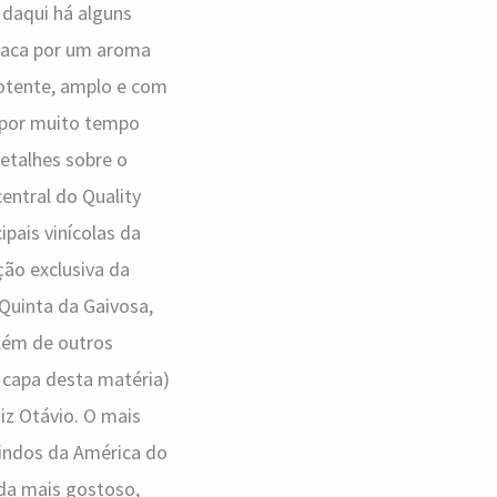
 daqui há alguns
staca por um aroma
 potente, amplo e com
s por muito tempo
detalhes sobre o
central do Quality
pais vinícolas da
ão exclusiva da
Quinta da Gaivosa,
além de outros
a capa desta matéria)
uiz Otávio. O mais
vindos da América do
nda mais gostoso,