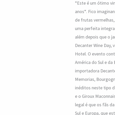
“Este é um ótimo vin
anos“. Fico imagina
de frutas vermelhas,
uma perfeita integra
além depois que o ja
Decanter Wine Day, v
Hotel. O evento cont
América do Sul e da
importadora Decante
Memorias, Bourgogne 
inéditos neste tipo 
e o Giroux Maconnais
legal é que os fãs d
Sul e Europa, que es