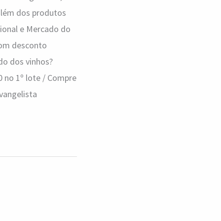
além dos produtos
cional e Mercado do
 com desconto
o dos vinhos?
0 no 1º lote / Compre
Evangelista