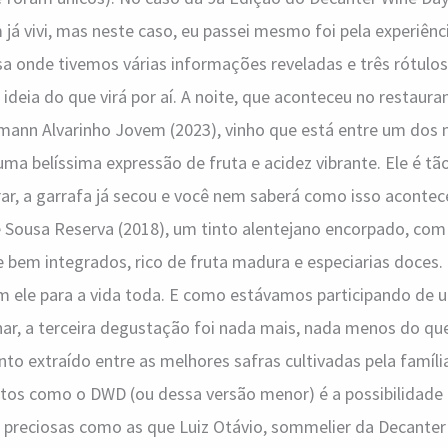
já vivi, mas neste caso, eu passei mesmo foi pela experiênci
 onde tivemos várias informações reveladas e três rótulos 
ideia do que virá por aí. A noite, que aconteceu no restaura
nn Alvarinho Jovem (2023), vinho que está entre um dos 
uma belíssima expressão de fruta e acidez vibrante. Ele é tã
r, a garrafa já secou e você nem saberá como isso acontec
e Sousa Reserva (2018), um tinto alentejano encorpado, com
e bem integrados, rico de fruta madura e especiarias doces.
 ele para a vida toda. E como estávamos participando de u
nar, a terceira degustação foi nada mais, nada menos do qu
nto extraído entre as melhores safras cultivadas pela família
ntos como o DWD (ou dessa versão menor) é a possibilidade
 preciosas como as que Luiz Otávio, sommelier da Decanter 