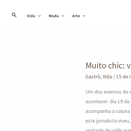
Ir
para
Pesquisar
Vida
Moda
Arte
o
conteúdo
Muito
Muito chic: 
chic:
vem
Gastrô
,
Vida
/
15 de 
aí
Um dos eventos de de
o
acontecer: dia 19 de
Decanter
acompanha a coluna s
Wine
este jornalista vive
Day!
vontade de rolês qu