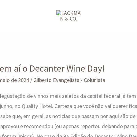
vem aí o Decanter Wine Day!
maio de 2024
/
Gilberto Evangelista - Colunista
gustação de vinhos mais seletos da capital federal já tem 
 junho, no Quality Hotel. Certeza que você não vai querer fi
abe que, em geral, as notícias que passam por aqui são de 
u, aprovou e recomendou (ou apenas reportou deixando para
e foram únicos). No caso da 9a Edição do Decanter Wine Da