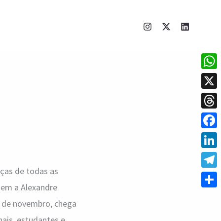
What
X
Thre
Face
Linke
eças de todas as
Tele
gem a Alexandre
Shar
19 de novembro, chega
nais, estudantes e