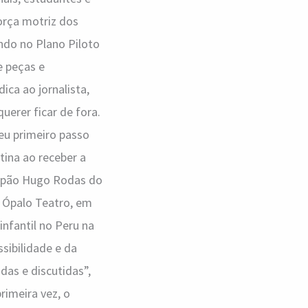
rça motriz dos
endo no Plano Piloto
e peças e
ca ao jornalista,
uerer ficar de fora.
seu primeiro passo
tina ao receber a
alpão Hugo Rodas do
 Ópalo Teatro, em
nfantil no Peru na
sibilidade e da
as e discutidas”,
rimeira vez, o