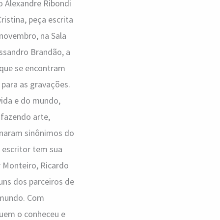
o Alexandre Ribondi
istina, peça escrita
e novembro, na Sala
ssandro Brandão, a
 que se encontram
 para as gravações.
 vida e do mundo,
fazendo arte,
ornaram sinônimos do
 escritor tem sua
r Monteiro, Ricardo
uns dos parceiros de
o mundo. Com
quem o conheceu e