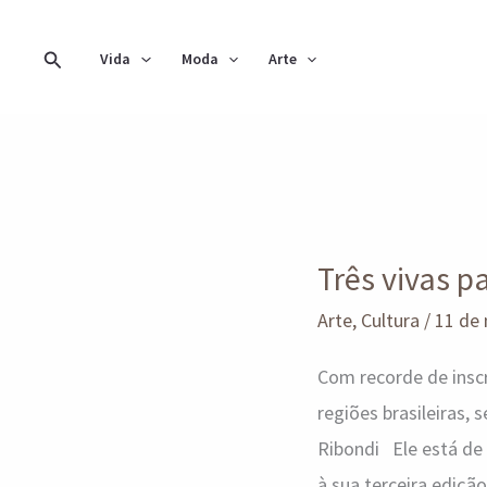
Ir
para
Pesquisar
Vida
Moda
Arte
o
conteúdo
Três
vivas
Três vivas p
para
Dulcina
Arte
,
Cultura
/
11 de
de
Com recorde de insc
Moraes
regiões brasileiras
Ribondi Ele está de 
à sua terceira ediçã