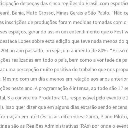
rticipação de peças das cinco regiões do Brasil, com espetá
ará, Bahia, Mato Grosso, Minas Gerais e São Paulo. “Não ce
as inscrições de produções foram medidas tomadas com o 
ses espaços, gerando assim um entendimento que o Festival
 destaca Lopes sobre esta edição que teve nada menos do 
e 204 no ano passado, ou seja, um aumento de 80%. “E isso
ções realizadas em todo o país, bem como a vontade de part
raz uma percepção muito positiva do trabalho que nos propu
r. Mesmo com um dia a menos em relação aos anos anteriore
ções neste ano. A programação é intensa, ao todo são 17 e
tal, 3 a convite da Produtora C1, responsável pelo evento e 
al). Isso quer dizer que em alguns dias estarão sendo encen
formação em até três locais diferentes: Gama, Plano Piloto,
ga são as Regiões Administrativas (RAs) por onde o evento