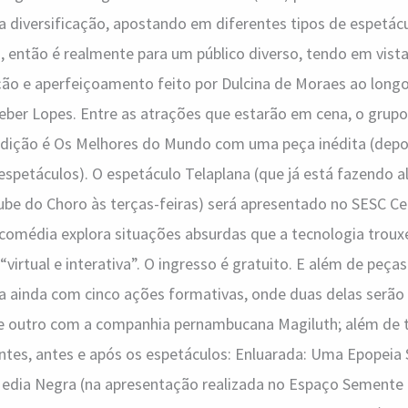
a diversificação, apostando em diferentes tipos de espetác
 então é realmente para um público diverso, tendo em vist
ão e aperfeiçoamento feito por Dulcina de Moraes ao longo
 Cleber Lopes. Entre as atrações que estarão em cena, o gru
a edição é Os Melhores do Mundo com uma peça inédita (dep
espetáculos). O espetáculo Telaplana (que já está fazendo 
be do Choro às terças-feiras) será apresentado no SESC Cei
comédia explora situações absurdas que a tecnologia troux
“virtual e interativa”. O ingresso é gratuito. E além de peça
nta ainda com cinco ações formativas, onde duas delas serã
e outro com a companhia pernambucana Magiluth; além de
tes, antes e após os espetáculos: Enluarada: Uma Epopeia 
Media Negra (na apresentação realizada no Espaço Semente