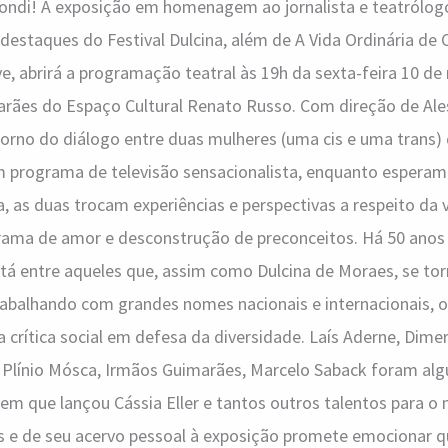
ibondi! A exposição em homenagem ao jornalista e teatrólog
staques do Festival Dulcina, além de A Vida Ordinária de Cr
ive, abrirá a programação teatral às 19h da sexta-feira 10 d
rães do Espaço Cultural Renato Russo. Com direção de Ale
rno do diálogo entre duas mulheres (uma cis e uma trans)
m programa de televisão sensacionalista, enquanto esperam
, as duas trocam experiências e perspectivas a respeito da
ama de amor e desconstrução de preconceitos. Há 50 anos 
stá entre aqueles que, assim como Dulcina de Moraes, se t
Trabalhando com grandes nomes nacionais e internacionais, o
a crítica social em defesa da diversidade. Laís Aderne, Dime
 Plínio Mósca, Irmãos Guimarães, Marcelo Saback foram alg
em que lançou Cássia Eller e tantos outros talentos para 
cas e de seu acervo pessoal à exposição promete emocionar 