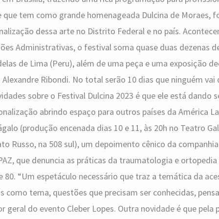
e que tem como grande homenageada Dulcina de Moraes, fo
onalização dessa arte no Distrito Federal e no país. Acontec
ões Administrativas, o festival soma quase duas dezenas d
elas de Lima (Peru), além de uma peça e uma exposição dedi
 Alexandre Ribondi. No total serão 10 dias que ninguém vai q
vidades sobre o Festival Dulcina 2023 é que ele está dando 
onalização abrindo espaço para outros países da América La
rágalo (produção encenada dias 10 e 11, às 20h no Teatro G
ato Russo, na 508 sul), um depoimento cênico da companhia
, que denuncia as práticas da traumatologia e ortopedia i
 80. “Um espetáculo necessário que traz a temática da aces
os como tema, questões que precisam ser conhecidas, pensad
r geral do evento Cleber Lopes. Outra novidade é que pela p