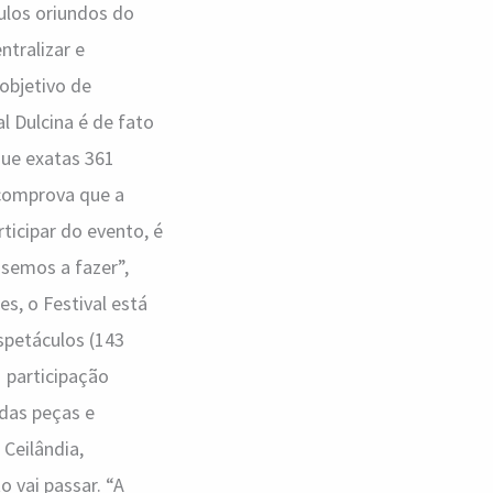
culos oriundos do
ntralizar e
objetivo de
 Dulcina é de fato
que exatas 361
 comprova que a
icipar do evento, é
semos a fazer”,
s, o Festival está
spetáculos (143
1 participação
adas peças e
 Ceilândia,
 vai passar. “A