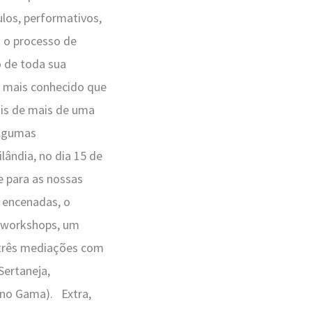
ulos, performativos,
a o processo de
 de toda sua
po mais conhecido que
ois de mais de uma
algumas
lândia, no dia 15 de
e para as nossas
s encenadas, o
o workshops, um
 três mediações com
Sertaneja,
 no Gama). Extra,