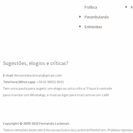
Política
M
Perambulando
Entrevistas
Sugestões, elogios e críticas?
E-mail:
fernandolackman@gmail.com
Telefone/Whatsapp:
+55 61 98551 8301
Tem uma pauta para sugerir, um elogio ou uma crítica? Fique à vontade
para mandar um WhatsApp, e-mail ou ligar para marcarmos um café!
Copyright © 2009-2023 Fernando Lackman.
Todo o conteúdo deste site é de uso exclusivo da LackmanPontoCom. Proibida reprodu