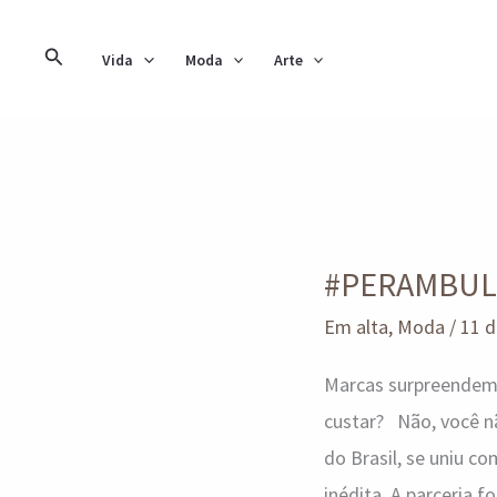
Ir
para
Pesquisar
Vida
Moda
Arte
o
conteúdo
#PERAMBULANDO
bem
#PERAMBULA
DIVA
com
Em alta
,
Moda
/
11 d
Havaianas-
Marcas surpreendem 
D&G
custar? Não, você nã
do Brasil, se uniu c
inédita. A parceria f