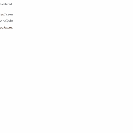
o Federal.
tedf
com
 e edição
lackman
.