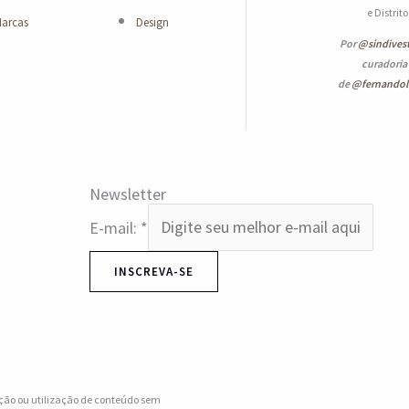
e Distrit
arcas
Design
Por
@sindives
curadoria
de
@fernando
Newsletter
E-mail:
*
INSCREVA-SE
ção ou utilização de conteúdo sem