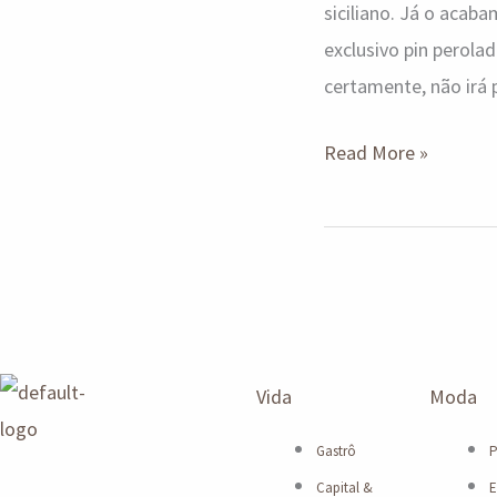
siciliano. Já o acab
exclusivo pin perola
certamente, não irá p
Read More »
Vida
Moda
Gastrô
P
Capital &
E