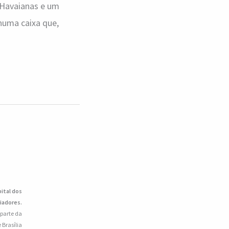
 Havaianas e um
 numa caixa que,
pital dos
iadores.
 parte da
 Brasília