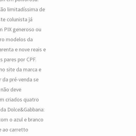
ão limitadíssima de
te colunista já
um PIX generoso ou
tro modelos da
renta e nove reais e
is pares por CPF.
no site da marca e
ar da pré-venda se
e não deve
am criados quatro
 da Dolce&Gabbana:
 com o azul e branco
e ao carretto