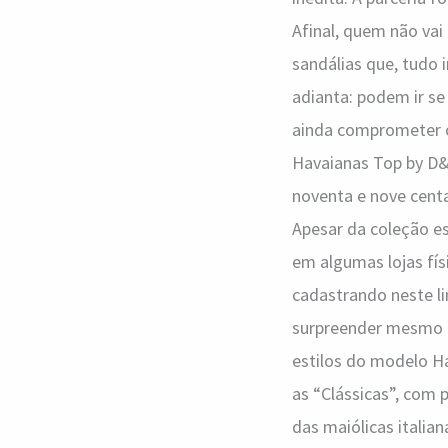
Afinal, quem não va
sandálias que, tudo 
adianta: podem ir s
ainda comprometer o
Havaianas Top by D&G
noventa e nove centav
Apesar da coleção es
em algumas lojas fís
cadastrando neste li
surpreender mesmo é
estilos do modelo 
as “Clássicas”, com p
das maiólicas italia