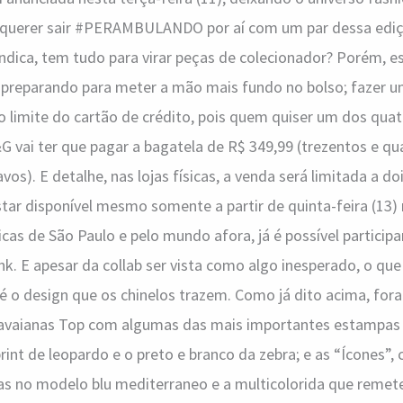
i querer sair #PERAMBULANDO por aí com um par dessa ediç
indica, tem tudo para virar peças de colecionador? Porém, es
e preparando para meter a mão mais fundo no bolso; fazer 
 limite do cartão de crédito, pois quem quiser um dos qua
 vai ter que pagar a bagatela de R$ 349,99 (trezentos e qua
os). E detalhe, nas lojas físicas, a venda será limitada a do
tar disponível mesmo somente a partir de quinta-feira (13) 
icas de São Paulo e pelo mundo afora, já é possível particip
nk. E apesar da collab ser vista como algo inesperado, o qu
 o design que os chinelos trazem. Como já dito acima, for
Havaianas Top com algumas das mais importantes estampas
rint de leopardo e o preto e branco da zebra; e as “Ícones”,
nas no modelo blu mediterraneo e a multicolorida que remet