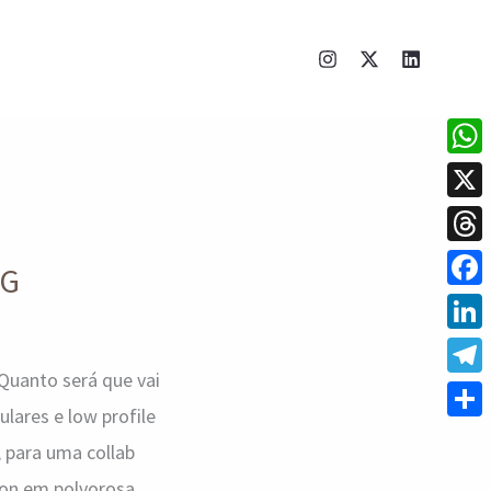
What
X
Thre
&G
Face
Linke
Quanto será que vai
Tele
lares e low profile
Shar
, para uma collab
hion em polvorosa.