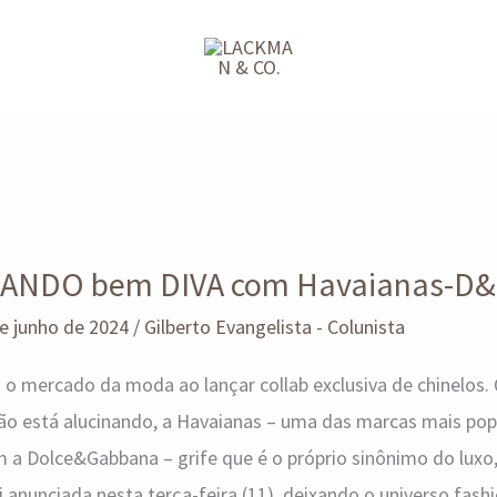
NDO bem DIVA com Havaianas-D
e junho de 2024
/
Gilberto Evangelista - Colunista
o mercado da moda ao lançar collab exclusiva de chinelos. 
o está alucinando, a Havaianas – uma das marcas mais popu
om a Dolce&Gabbana – grife que é o próprio sinônimo do luxo
oi anunciada nesta terça-feira (11), deixando o universo fas