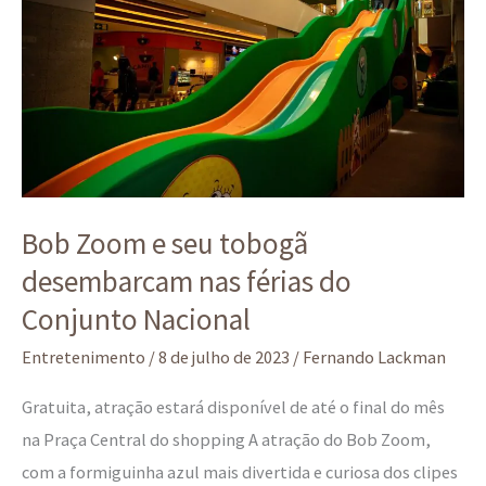
seu
tobogã
desembarcam
nas
férias
do
Conjunto
Bob Zoom e seu tobogã
Nacional
desembarcam nas férias do
Conjunto Nacional
Entretenimento
/
8 de julho de 2023
/
Fernando Lackman
Gratuita, atração estará disponível de até o final do mês
na Praça Central do shopping A atração do Bob Zoom,
com a formiguinha azul mais divertida e curiosa dos clipes