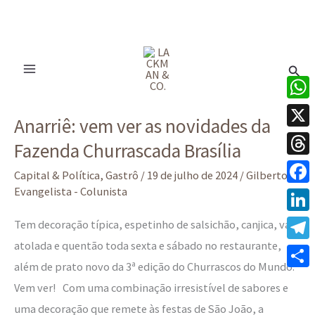
Ir
para
Pesq
o
conteúdo
Anarriê:
What
Anarriê: vem ver as novidades da
vem
X
Fazenda Churrascada Brasília
ver
Thre
as
Capital & Política
,
Gastrô
/
19 de julho de 2024
/
Gilberto
novidades
Evangelista - Colunista
Face
da
Linke
Tem decoração típica, espetinho de salsichão, canjica, vaca
Fazenda
atolada e quentão toda sexta e sábado no restaurante,
Tele
Churrascada
além de prato novo da 3ª edição do Churrascos do Mundo.
Brasília
Share
Vem ver! Com uma combinação irresistível de sabores e
uma decoração que remete às festas de São João, a