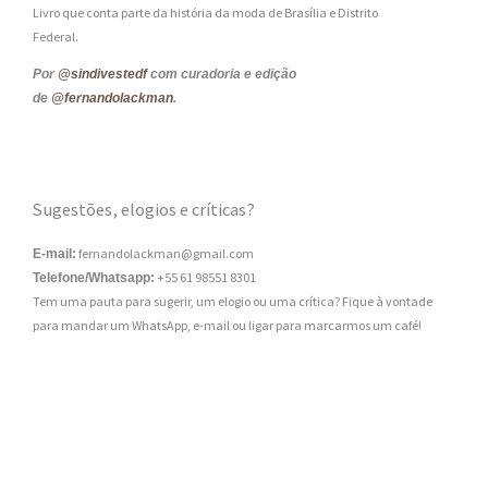
Livro que conta parte da história da moda de Brasília e Distrito
Federal.
Por
@sindivestedf
com curadoria e edição
de
@fernandolackman
.
Sugestões, elogios e críticas?
fernandolackman@gmail.com
E-mail:
+55 61 98551 8301
Telefone/Whatsapp:
Tem uma pauta para sugerir, um elogio ou uma crítica? Fique à vontade
para mandar um WhatsApp, e-mail ou ligar para marcarmos um café!