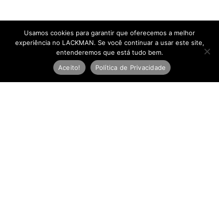
Usamos cookies para garantir que oferecemos a melhor
experiência no LACKMAN. Se você continuar a usar este site,
entenderemos que está tudo bem.
Aceito!
Política de Privacidade
Newsletter
E
-
m
Inscreva-se
a
i