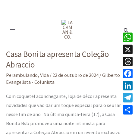
Ir
para
Pesq
o
conteúdo
Casa
What
Casa Bonita apresenta Coleção
Bonita
X
Abraccio
apresenta
Thre
Coleção
Perambulando
,
Vida
/
22 de outubro de 2024
/
Gilberto
Abraccio
Evangelista - Colunista
Face
Linke
Com coquetel aconchegante, loja de décor apresenta
novidades que vão dar um toque especial para o seu lar
Tele
nesse fim de ano Na última quinta-feira (17), a Casa
Share
Bonita Bsb promoveu uma noite intimista para
apresentar a Coleção Abraccio em um evento exclusivo