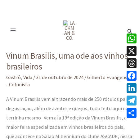
Ir
para
Pesq
o
conteúdo
Vinum
What
Vinum Brasilis, uma ode aos vinhos
Brasilis,
X
brasileiros
uma
Thre
ode
Gastrô
,
Vida
/
31 de outubro de 2024
/
Gilberto Evangelista
aos
- Colunista
Face
vinhos
Linke
A Vinum Brasilis vem aí trazendo mais de 250 rótulos para
brasileiros
degustação, além de azeites e queijos, tudo feito aqui na
Tele
terrinha mesmo Vem aí a 19ª edição da Vinum Brasilis, a
Share
maior feira especializada em vinhos brasileiros do país,
que acontece no Salão Millennium do clube ASCADE, nessa