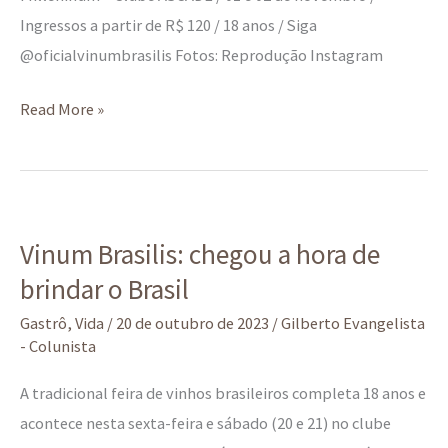
Ingressos a partir de R$ 120 / 18 anos / Siga
@oficialvinumbrasilis Fotos: Reprodução Instagram
Read More »
Vinum
Vinum Brasilis: chegou a hora de
Brasilis:
brindar o Brasil
chegou
a
Gastrô
,
Vida
/
20 de outubro de 2023
/
Gilberto Evangelista
hora
- Colunista
de
A tradicional feira de vinhos brasileiros completa 18 anos e
brindar
acontece nesta sexta-feira e sábado (20 e 21) no clube
o