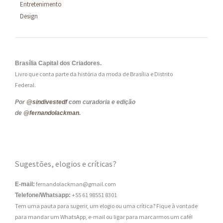
Entretenimento
Design
Brasília Capital dos Criadores.
Livro que conta parte da história da moda de Brasília e Distrito
Federal.
Por
@sindivestedf
com curadoria e edição
de
@fernandolackman
.
Sugestões, elogios e críticas?
fernandolackman@gmail.com
E-mail:
+55 61 98551 8301
Telefone/Whatsapp:
Tem uma pauta para sugerir, um elogio ou uma crítica? Fique à vontade
para mandar um WhatsApp, e-mail ou ligar para marcarmos um café!