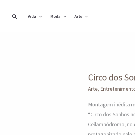
Ir
para
Pesquisar
Vida
Moda
Arte
o
conteúdo
Circo
dos
Circo dos S
Sonhos
no
Arte
,
Entreteniment
Mundo
Montagem inédita mis
da
“Circo dos Sonhos no
Fantasia
Ceilambódromo, no di
em
protagonizado pelo 