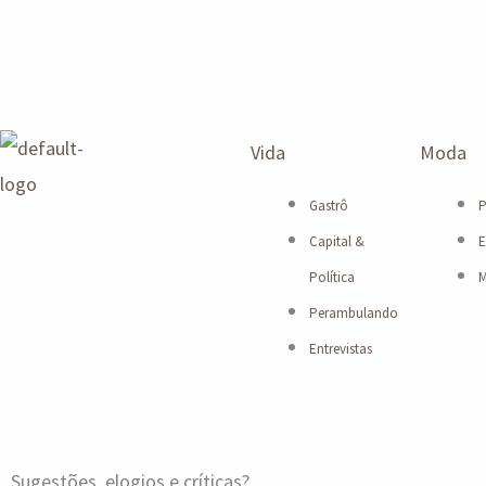
Vida
Moda
Gastrô
P
Capital &
E
Política
M
Perambulando
Entrevistas
Sugestões, elogios e críticas?