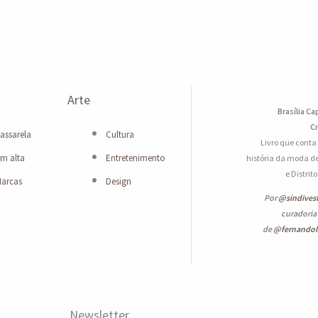
Arte
Brasília Ca
Cr
assarela
Cultura
Livro que conta
m alta
Entretenimento
história da moda de
e Distrit
arcas
Design
Por
@sindives
curadoria
de
@fernando
Newsletter