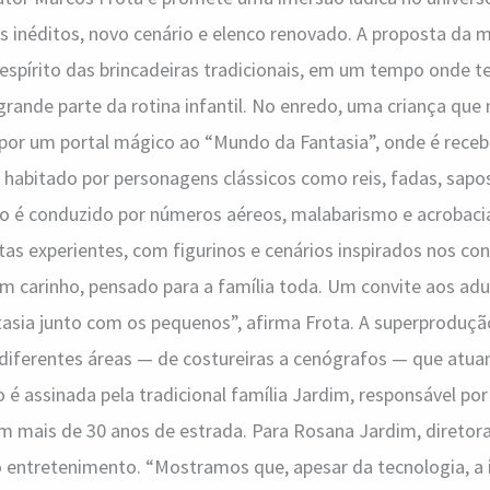
s inéditos, novo cenário e elenco renovado. A proposta da
spírito das brincadeiras tradicionais, em um tempo onde te
rande parte da rotina infantil. No enredo, uma criança que
por um portal mágico ao “Mundo da Fantasia”, onde é receb
habitado por personagens clássicos como reis, fadas, sapos
ico é conduzido por números aéreos, malabarismo e acrobaci
tas experientes, com figurinos e cenários inspirados nos co
m carinho, pensado para a família toda. Um convite aos adu
asia junto com os pequenos”, afirma Frota. A superproduçã
 diferentes áreas — de costureiras a cenógrafos — que atu
é assinada pela tradicional família Jardim, responsável por
om mais de 30 anos de estrada. Para Rosana Jardim, diretora
o entretenimento. “Mostramos que, apesar da tecnologia, a