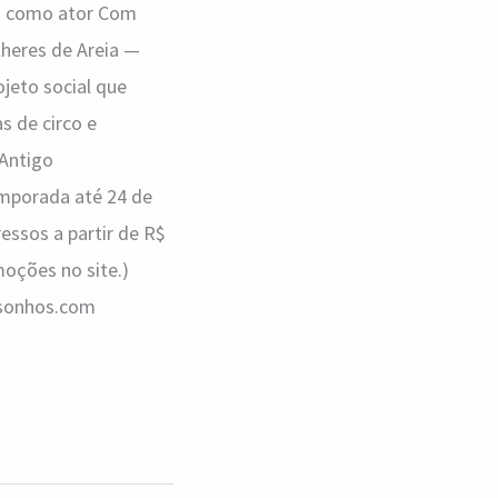
ra como ator Com
heres de Areia —
jeto social que
s de circo e
 Antigo
emporada até 24 de
essos a partir de R$
moções no site.)
ossonhos.com