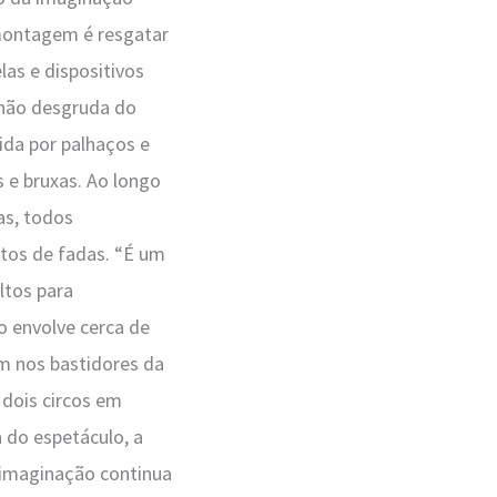
 montagem é resgatar
las e dispositivos
 não desgruda do
ida por palhaços e
 e bruxas. Ao longo
as, todos
ntos de fadas. “É um
ltos para
o envolve cerca de
am nos bastidores da
 dois circos em
 do espetáculo, a
 imaginação continua