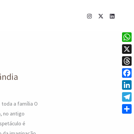
What
X
Thre
ândia
Face
Linke
 toda a família O
Tele
, no antigo
Shar
spetáculo é
so da imaginação