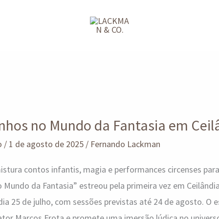
onhos no Mundo da Fantasia em Ceil
o
/
1 de agosto de 2025
/
Fernando Lackman
tura contos infantis, magia e performances circenses para
 Mundo da Fantasia” estreou pela primeira vez em Ceilândia
a 25 de julho, com sessões previstas até 24 de agosto. O e
ator Marcos Frota e promete uma imersão lúdica no univer