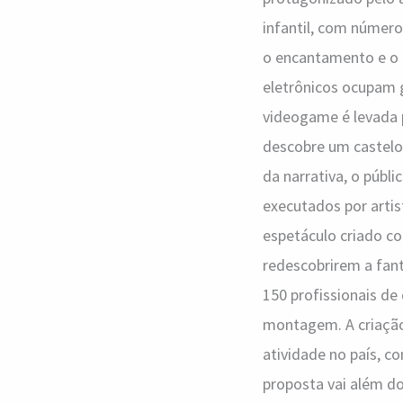
Ceilândia
infantil, com número
o encantamento e o e
eletrônicos ocupam g
videogame é levada 
descobre um castelo 
da narrativa, o públ
executados por artis
espetáculo criado co
redescobrirem a fant
150 profissionais de
montagem. A criação 
atividade no país, c
proposta vai além d