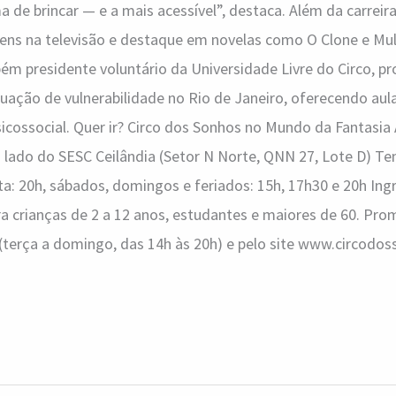
 de brincar — e a mais acessível”, destaca. Além da carrei
ens na televisão e destaque em novelas como O Clone e Mul
m presidente voluntário da Universidade Livre do Circo, pro
uação de vulnerabilidade no Rio de Janeiro, oferecendo aula
ossocial. Quer ir? Circo dos Sonhos no Mundo da Fantasia
lado do SESC Ceilândia (Setor N Norte, QNN 27, Lote D) T
ta: 20h, sábados, domingos e feriados: 15h, 17h30 e 20h Ingr
a crianças de 2 a 12 anos, estudantes e maiores de 60. Pro
 (terça a domingo, das 14h às 20h) e pelo site www.circod