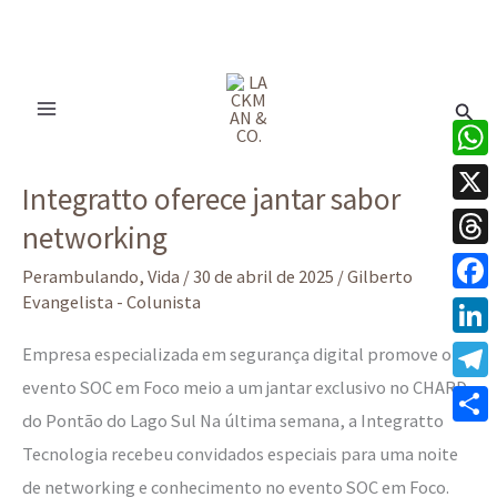
Ir
para
Pesq
o
conteúdo
Integratto
What
Integratto oferece jantar sabor
oferece
X
networking
jantar
Thre
sabor
Perambulando
,
Vida
/
30 de abril de 2025
/
Gilberto
networking
Evangelista - Colunista
Face
Linke
Empresa especializada em segurança digital promove o
evento SOC em Foco meio a um jantar exclusivo no CHARD
Tele
do Pontão do Lago Sul Na última semana, a Integratto
Share
Tecnologia recebeu convidados especiais para uma noite
de networking e conhecimento no evento SOC em Foco.