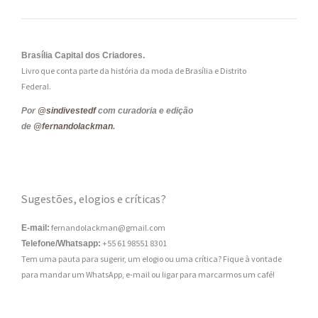
Brasília Capital dos Criadores.
Livro que conta parte da história da moda de Brasília e Distrito
Federal.
Por
@sindivestedf
com curadoria e edição
de
@fernandolackman
.
Sugestões, elogios e críticas?
fernandolackman@gmail.com
E-mail:
+55 61 98551 8301
Telefone/Whatsapp:
Tem uma pauta para sugerir, um elogio ou uma crítica? Fique à vontade
para mandar um WhatsApp, e-mail ou ligar para marcarmos um café!