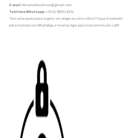
E-mail:
fernandolackman@gmail.com
Telefone/Whatsapp:
+55 61 98551 8301
Tem uma pauta para sugerir, um elogio ou uma crítica? Fique à vontade
para mandar um WhatsApp, e-mail ou ligar para marcarmos um café!