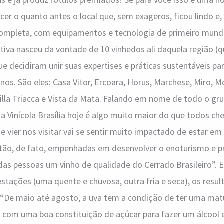
cer o quanto antes o local que, sem exageros, ficou lindo e,
ompleta, com equipamentos e tecnologia de primeiro mundo.
iativa nasceu da vontade de 10 vinhedos ali daquela região 
ue decidiram unir suas expertises e práticas sustentáveis pa
nos. São eles: Casa Vitor, Ercoara, Horus, Marchese, Miro, 
Villa Triacca e Vista da Mata. Falando em nome de todo o gr
a Vinícola Brasília hoje é algo muito maior do que todos c
e vier nos visitar vai se sentir muito impactado de estar em
stão, de fato, empenhadas em desenvolver o enoturismo e p
as pessoas um vinho de qualidade do Cerrado Brasileiro”. 
tações (uma quente e chuvosa, outra fria e seca), os resu
 “De maio até agosto, a uva tem a condição de ter uma mat
, com uma boa constituição de açúcar para fazer um álcool eq