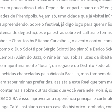
 ser um pouco disso tudo. Depois de ter participado da 2ª ed
dades de Pirenópolis. Vejam só, uma cidade que já visitei in
surpreendendo. Sobre o festival, já digo logo para quem nã
ensa de degustações e palestras sobre viticultura e temas
hos e Charutos by Etienne Carvalho –, o evento contou co
omo o Duo Sciotti por Sérgio Sciotti (ao piano) e Derico Sci
embra? Além do Jazz, o Wine brilhou sob as luzes da ribalt
 majoritariamente “local”, da região e do Distrito Federal. 
 bebidas chanceladas pela Vinícola Brasília, mas também de
Para saber minhas preferidas, assista a este Reel que tem 
 contar mais sobre outras dicas que você verá nele. Pois é, s
BA é isso: aproveitar a experiência principal e curtir al
unge Café. Instalado em um casarão histórico tombado, com