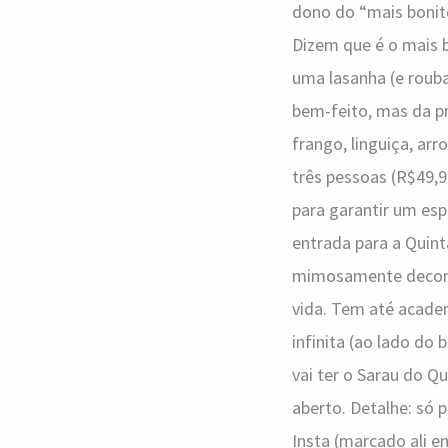
dono do “mais bonit
Dizem que é o mais b
uma lasanha (e roub
bem-feito, mas da p
frango, linguiça, arr
três pessoas (R$49,
para garantir um esp
entrada para a Quin
mimosamente decorad
vida. Tem até academ
infinita (ao lado do
vai ter o Sarau do Q
aberto. Detalhe: só 
Insta (marcado ali e