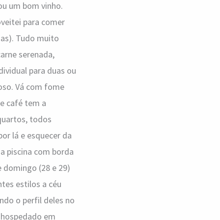
 ou um bom vinho.
oveitei para comer
has). Tudo muito
carne serenada,
ndividual para duas ou
roso. Vá com fome
te café tem a
quartos, todos
or lá e esquecer da
 a piscina com borda
 e domingo (28 e 29)
tes estilos a céu
ndo o perfil deles no
ei hospedado em