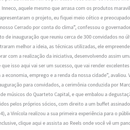
el Inneco, aquele mesmo que arrasa com os produtos maravi
resentaram o projeto, eu fiquei meio cético e preocupado
 nosso Cerrado por conta do clima”, confessou o governador
o de inauguração que reuniu cerca de 300 convidados no úl
aram melhor a ideia, as técnicas utilizadas, ele empreend
orar com a realização da iniciativa, desenvolvendo assim um
 que isso aqui vai ser um sucesso, que vai render excelentes
ra a economia, emprego e a renda da nossa cidade”, avaliou. 
nauguração para convidados, a cerimônia conduzida por Mar
de músicos do Quarteto Capital, e que embalou a degustaç
rvidos pelos próprios sócios, com direito a um buffet assinad
4), a Vinícola realizou a sua primeira experiência para o pú
Inclusive, clique aqui e assista ao Reels onde você vê um pa