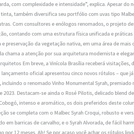
rda, com complexidade e intensidade”, explica. Apesar do n
 tinta, também diversifica seu portfólio com uvas tipo Malbe
utras. Com consultores e enólogos renomados, o projeto de
ão, contando com uma estrutura física unificada e práticas
 e preservação da vegetação nativa, em uma área de mais d
la chama a atenção por sua arquitetura modernista e elega
Arquitetos Em breve, a Vinícola Brasília receberá visitações
O lançamento oficial apresentou cinco novos rótulos – que j
–, incluindo o renomado Vinho Monumental Syrah, premiado 
e 2023. Destacam-se ainda o Rosé Pilotis, delicado blend de
Cobogó, intenso e aromático, os dois preferidos deste colu
ão se completa com o Malbec Syrah Croqui, robusto e versá
o em barricas de carvalho; e o Syrah Alvorada, de fácil har
 por 12 meses. Ah! Se por acaso você achar os rótulos lind