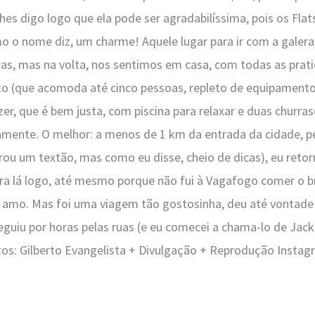
 lhes digo logo que ela pode ser agradabilíssima, pois os Fl
o nome diz, um charme! Aquele lugar para ir com a galera,
ras, mas na volta, nos sentimos em casa, com todas as prat
o (que acomoda até cinco pessoas, repleto de equipament
zer, que é bem justa, com piscina para relaxar e duas churr
amente. O melhor: a menos de 1 km da entrada da cidade, pe
virou um textão, mas como eu disse, cheio de dicas), eu retor
ara lá logo, até mesmo porque não fui à Vagafogo comer o 
amo. Mas foi uma viagem tão gostosinha, deu até vontade 
eguiu por horas pelas ruas (e eu comecei a chama-lo de Ja
tos: Gilberto Evangelista + Divulgação + Reprodução Insta