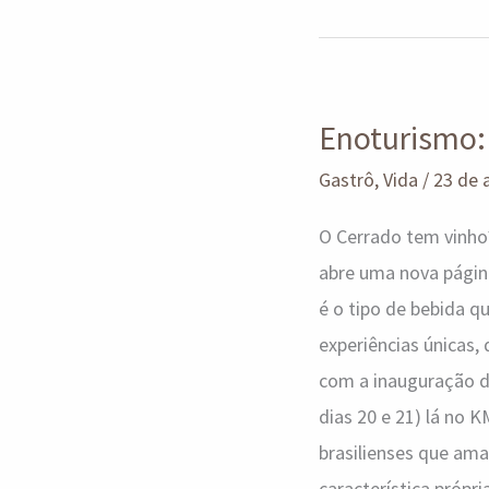
Enoturismo:
Enoturismo: 
Vinícola
Brasília
Gastrô
,
Vida
/
23 de 
abre
O Cerrado tem vinho?
suas
abre uma nova página
portas
é o tipo de bebida 
experiências únicas,
com a inauguração d
dias 20 e 21) lá no K
brasilienses que ama
característica própr