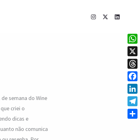
What
X
Thre
Face
al de semana do Wine
Linke
que criei o
Tele
endo dicas e
Shar
quanto não comunica
o ou resenha. Por