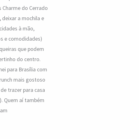
ats Charme do Cerrado
 deixar a mochila e
icidades à mão,
os e comodidades)
asqueiras que podem
rtinho do centro.
nei para Brasília com
brunch mais gostoso
de trazer para casa
ck). Quem aí também
gram