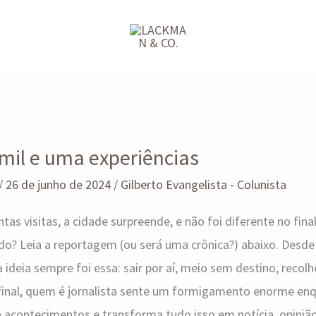
 mil e uma experiências
/
26 de junho de 2024
/
Gilberto Evangelista - Colunista
as visitas, a cidade surpreende, e não foi diferente no fin
ndo? Leia a reportagem (ou será uma crônica?) abaixo. Desde 
eia sempre foi essa: sair por aí, meio sem destino, recolh
final, quem é jornalista sente um formigamento enorme en
 acontecimentos e transforma tudo isso em notícia, opiniã