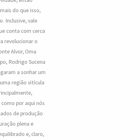
 mais do que isso,
 Inclusive, vale
(que conta com cerca
ra revolucionar o
Monte Alvor, Oma
upo, Rodrigo Sucena
hegaram a sonhar um
 uma região vitícula
rincipalmente,
E como por aqui nós
ltados de produção
uração plena e
uilibrado e, claro,