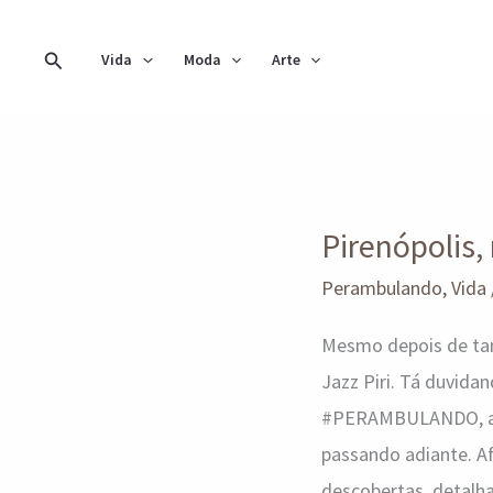
Ir
para
Pesquisar
Vida
Moda
Arte
o
conteúdo
Pirenópolis,
Pirenópolis,
mil
e
Perambulando
,
Vida
uma
Mesmo depois de tant
experiências
Jazz Piri. Tá duvida
#PERAMBULANDO, a id
passando adiante. A
descobertas, detalha