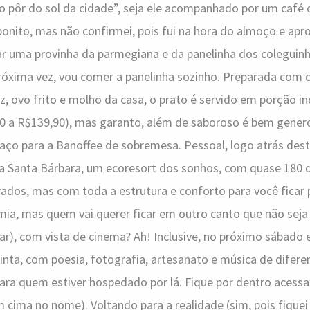
o pôr do sol da cidade”, seja ele acompanhado por um café
onito, mas não confirmei, pois fui na hora do almoço e apr
ar uma provinha da parmegiana e da panelinha dos coleguin
róxima vez, vou comer a panelinha sozinho. Preparada com 
oz, ovo frito e molho da casa, o prato é servido em porção i
90 a R$139,90), mas garanto, além de saboroso é bem gene
aço para a Banoffee de sobremesa. Pessoal, logo atrás des
ta Santa Bárbara, um ecoresort dos sonhos, com quase 180 
os, mas com toda a estrutura e conforto para você ficar p
ia, mas quem vai querer ficar em outro canto que não seja
 bar), com vista de cinema? Ah! Inclusive, no próximo sábado
uinta, com poesia, fotografia, artesanato e música de diferen
para quem estiver hospedado por lá. Fique por dentro acessa
m cima no nome). Voltando para a realidade (sim, pois fiqu