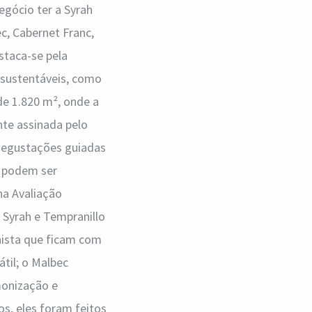
egócio ter a Syrah
c, Cabernet Franc,
staca-se pela
 sustentáveis, como
e 1.820 m², onde a
nte assinada pelo
, degustações guiadas
á podem ser
na Avaliação
 Syrah e Tempranillo
nista que ficam com
til; o Malbec
monização e
os, eles foram feitos