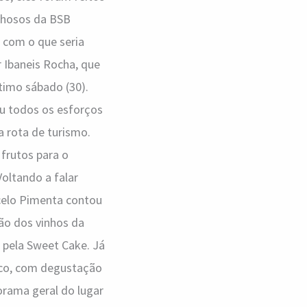
lhosos da BSB
 com o que seria
 Ibaneis Rocha, que
timo sábado (30).
eu todos os esforços
a rota de turismo.
 frutos para o
Voltando a falar
celo Pimenta contou
ão dos vinhos da
o pela Sweet Cake. Já
blico, com degustação
norama geral do lugar