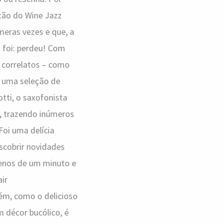
ição do Wine Jazz
úmeras vezes e que, a
o foi: perdeu! Com
 correlatos – como
m uma seleção de
otti, o saxofonista
a, trazendo inúmeros
Foi uma delícia
scobrir novidades
menos de um minuto e
air
ém, como o delicioso
 décor bucólico, é