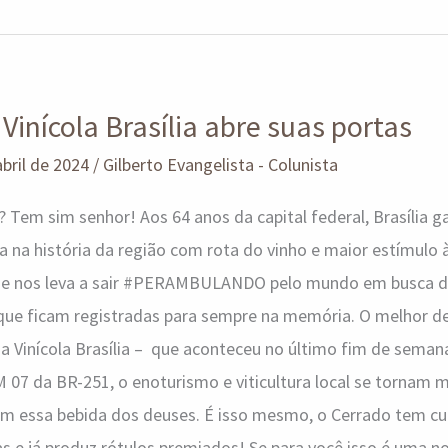
Vinícola Brasília abre suas portas
abril de 2024
/
Gilberto Evangelista - Colunista
 Tem sim senhor! Aos 64 anos da capital federal, Brasília g
 na história da região com rota do vinho e maior estímulo à
que nos leva a sair #PERAMBULANDO pelo mundo em busca d
 que ficam registradas para sempre na memória. O melhor d
a Vinícola Brasília – que aconteceu no último fim de sema
M 07 da BR-251, o enoturismo e viticultura local se tornam m
m essa bebida dos deuses. É isso mesmo, o Cerrado tem cul
ias e já produz rótulos premiados! Se para você isso é uma n