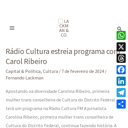
Ir
para
Pesq
o
conteúdo
Rádio
What
Rádio Cultura estreia programa com
Cultura
X
Carol Ribeiro
estreia
Thre
programa
Capital & Política
,
Cultura
/
7 de fevereiro de 2024
/
com
Fernando Lackman
Face
Carol
Linke
Apostando na diversidade Carolina Ribeiro, primeira
Ribeiro
mulher trans conselheira de Cultura do Distrito Federal
Tele
terá um programa na Rádio Cultura FM A jornalista
Share
Carolina Ribeiro, primeira mulher trans conselheira de
Cultura do Distrito Federal, continua fazendo história. A