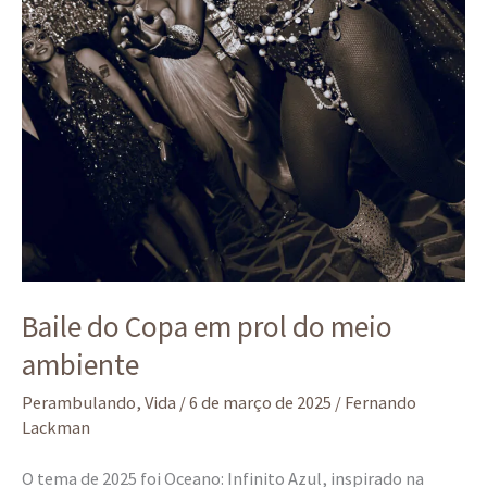
Baile do Copa em prol do meio
ambiente
Perambulando
,
Vida
/
6 de março de 2025
/
Fernando
Lackman
O tema de 2025 foi Oceano: Infinito Azul, inspirado na