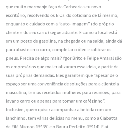
que muito marmanjo faça da Carbearia seu novo
escritório, resolvendo os B.Os. do cotidiano de lá mesmo,
enquanto o cuidado com a “auto-imagem” (do próprio
cliente e do seu carro) segue adiante. E como o local está
em um posto de gasolina, na chegada ou na saída, ainda dá
para abastecer o carro, completar o óleo e calibrar os
pneus. Precisa de algo mais? Ygor Brito e Felipe Amaral são
os empresários que materializaram essa ideia, a partir de
suas próprias demandas. Eles garantem que “apesar de o
espaço ser uma conveniência de soluções para a clientela
masculina, temos recebidos mulheres para reuniões, para
lavar o carro ou apenas para tomar um cafézinho”.
Inclusive, quem quiser acompanhar a bebida com um
lanchinho, tem várias delícias no menu, como a Ciabatta
de Filé Mignon (R$35) e o Bauru Perfeito (R$14). E aí,