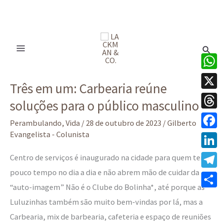
Ir
para
Pesq
o
conteúdo
Três
What
Três em um: Carbearia reúne
em
X
soluções para o público masculino
um:
Thre
Carbearia
Perambulando
,
Vida
/
28 de outubro de 2023
/
Gilberto
reúne
Evangelista - Colunista
Face
soluções
Linke
Centro de serviços é inaugurado na cidade para quem tem
para
pouco tempo no dia a dia e não abrem mão de cuidar da
Tele
o
“auto-imagem” Não é o Clube do Bolinha*, até porque as
público
Share
Luluzinhas também são muito bem-vindas por lá, mas a
masculino
Carbearia, mix de barbearia, cafeteria e espaço de reuniões