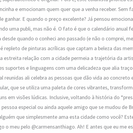
ncinha e emocionam quem quer que a venha receber. Sem fa
 de ganhar. E quando o preço excelente? Já pensou emocion
ndo uma publi, mas não é. O fato é que o calendário anual f
desde quando o conheci ano passado (e não o comprei, me
e é repleto de pinturas acrílicas que captam a beleza das me
 a estreita relação com a cidade permeia a trajetória da artis
tes suportes e linguagens com uma delicadeza que alia traço
al reunidas ali celebra as pessoas que dão vida ao concreto
ular, que se utiliza uma paleta de cores vibrantes, transfor
 em visões lúdicas. Inclusive, voltando à história do “prese
 pessoa especial ou ainda aquele amigo que se mudou de Bra
alguém que simplesmente ama esta cidade como você? Este
logo o meu pelo @carmensanthiago. Ah! E antes que eu me e