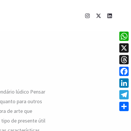
What
X
Thre
Face
endário lúdico Pensar
Linke
nquanto para outros
Tele
ra de arte que
Shar
tipo de presente útil
sas características