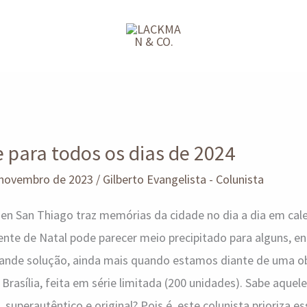
 para todos os dias de 2024
 novembro de 2023
/
Gilberto Evangelista - Colunista
men San Thiago traz memórias da cidade no dia a dia em cal
nte de Natal pode parecer meio precipitado para alguns, e
rande solução, ainda mais quando estamos diante de uma ob
asília, feita em série limitada (200 unidades). Sabe aquele 
 superautêntico e original? Pois é, este colunista prioriza es