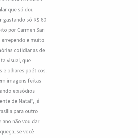
lar que só dou
ar gastando só R$ 60
eito por Carmen San
 arrependo e muito
mórias cotidianas de
ta visual, que
s e olhares poéticos.
 em imagens feitas
mando episódios
nte de Natal”, já
sília para outro
 ano não vou dar
squeça, se você