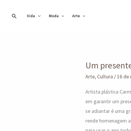
Ir
para
Pesquisar
Vida
Moda
Arte
o
conteúdo
Um
Um presente
presente
para
Arte
,
Cultura
/
16 de
todos
Artista plástica Car
os
em garantir um prese
dias
se adiantar é uma g
de
rende homenagem a Br
2024
para usar o ano todo,