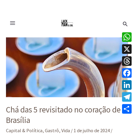
Ir
Pesq
para
o
Chá
conteúdo
das
What
5
X
revisitado
no
Thre
coração
Face
de
Linke
Brasília
Tele
Chá das 5 revisitado no coração de
Brasília
Share
Capital & Política
,
Gastrô
,
Vida
/
1 de julho de 2024
/