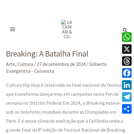
Ir
para
Pesq
o
conteúdo
Breaking:
What
Breaking: A Batalha Final
A
X
Batalha
Arte
,
Cultura
/
27 de setembro de 2024
/
Gilberto
Thre
Evangelista - Colunista
Final
Face
Cultura Hip Hop é celebrada na final nacional do festival
que transforma dançarinos em campeões neste fim de
Linke
semana no Distrito Federal Em 2024, o Breaking esteve
Tele
sob os holofotes mundiais durante as Olimpíadas em
Share
Paris. E é nesse clima de exaltação que a Ceilândia sedia a
grande final da 8ª edição do Festival Nacional de Breaking