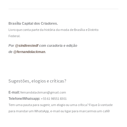
Brasília Capital dos Criadores.
Livro que conta parte da história da moda de Brasília e Distrito
Federal.
Por
@sindivestedf
com curadoria e edição
de
@fernandolackman
.
Sugestões, elogios e críticas?
fernandolackman@gmail.com
E-mail:
+55 61 98551 8301
Telefone/Whatsapp:
Tem uma pauta para sugerir, um elogio ou uma crítica? Fique à vontade
para mandar um WhatsApp, e-mail ou ligar para marcarmos um café!