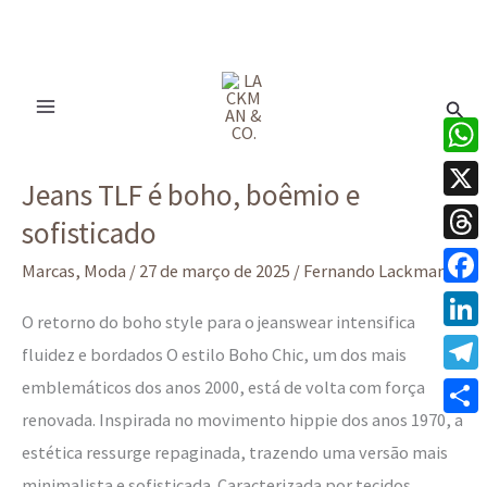
Ir
para
Pesq
o
conteúdo
Jeans
What
Jeans TLF é boho, boêmio e
TLF
X
sofisticado
é
Thre
boho,
Marcas
,
Moda
/
27 de março de 2025
/
Fernando Lackman
boêmio
Face
O retorno do boho style para o jeanswear intensifica
e
Linke
fluidez e bordados O estilo Boho Chic, um dos mais
sofisticado
emblemáticos dos anos 2000, está de volta com força
Tele
renovada. Inspirada no movimento hippie dos anos 1970, a
Share
estética ressurge repaginada, trazendo uma versão mais
minimalista e sofisticada. Caracterizada por tecidos