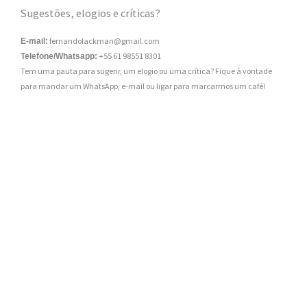
Sugestões, elogios e críticas?
fernandolackman@gmail.com
E-mail:
+55 61 98551 8301
Telefone/Whatsapp:
Tem uma pauta para sugerir, um elogio ou uma crítica? Fique à vontade
para mandar um WhatsApp, e-mail ou ligar para marcarmos um café!