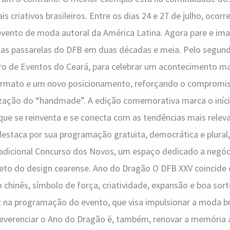
 criativos brasileiros. Entre os dias 24 e 27 de julho, ocorr
evento de moda autoral da América Latina. Agora pare e im
las passarelas do DFB em duas décadas e meia. Pelo segund
ro de Eventos do Ceará, para celebrar um acontecimento m
ormato e um novo posicionamento, reforçando o comprom
rização do “handmade”. A edição comemorativa marca o iníci
 que se reinventa e se conecta com as tendências mais relev
destaca por sua programação gratuita, democrática e plural, 
radicional Concurso dos Novos, um espaço dedicado a negóc
o do design cearense. Ano do Dragão O DFB XXV coincide
 chinês, símbolo de força, criatividade, expansão e boa sort
z na programação do evento, que visa impulsionar a moda br
everenciar o Ano do Dragão é, também, renovar a memória af