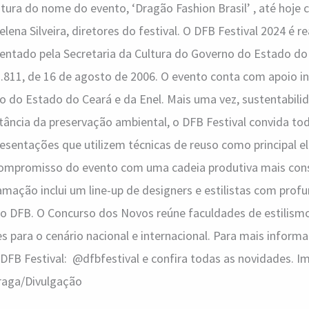
tura do nome do evento, ‘Dragão Fashion Brasil’ , até hoje c
lena Silveira, diretores do festival. O DFB Festival 2024 é r
ntado pela Secretaria da Cultura do Governo do Estado do 
.811, de 16 de agosto de 2006. O evento conta com apoio in
o do Estado do Ceará e da Enel. Mais uma vez, sustentabil
ância da preservação ambiental, o DFB Festival convida tod
esentações que utilizem técnicas de reuso como principal e
o compromisso do evento com uma cadeia produtiva mais con
amação inclui um line-up de designers e estilistas com prof
 do DFB. O Concurso dos Novos reúne faculdades de estilis
s para o cenário nacional e internacional. Para mais inform
 DFB Festival: @dfbfestival e confira todas as novidades. I
raga/Divulgação