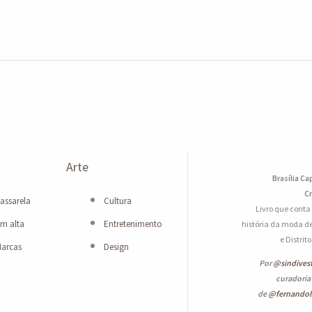
Arte
Brasília Ca
Cr
assarela
Cultura
Livro que conta
m alta
Entretenimento
história da moda de
e Distrit
arcas
Design
Por
@sindives
curadoria
de
@fernando