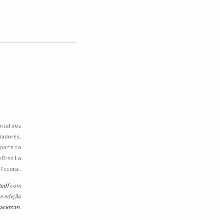
pital dos
iadores.
 parte da
 Brasília
o Federal.
tedf
com
 e edição
lackman
.