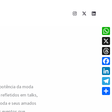
What
X
Thre
Face
Linke
 potência da moda
Tele
refletidos em talks,
Shar
 moda e seus amados
s eventos que