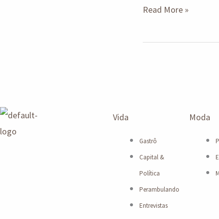
Read More »
Vida
Moda
Gastrô
P
Capital &
E
Política
M
Perambulando
Entrevistas