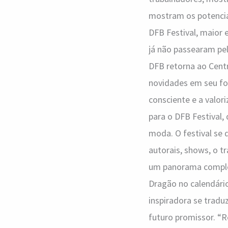
mostram os potenciais
DFB Festival, maior 
já não passearam pe
DFB retorna ao Cent
novidades em seu f
consciente e a valo
para o DFB Festival,
moda. O festival se 
autorais, shows, o t
um panorama complet
Dragão no calendário
inspiradora se tradu
futuro promissor. “R