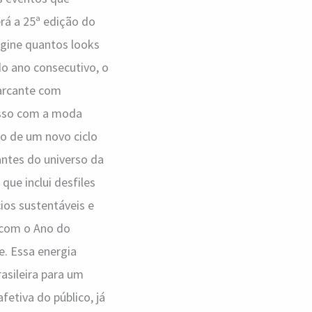
erá a 25ª edição do
agine quantos looks
o ano consecutivo, o
arcante com
isso com a moda
o de um novo ciclo
antes do universo da
que inclui desfiles
ios sustentáveis e
 com o Ano do
e. Essa energia
asileira para um
etiva do público, já