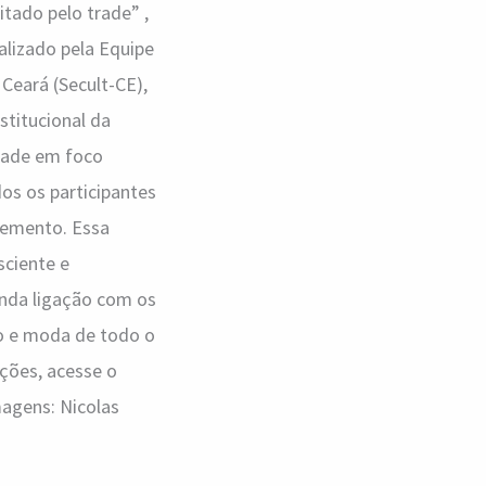
itado pelo trade” ,
ealizado pela Equipe
Ceará (Secult-CE),
stitucional da
idade em foco
os os participantes
lemento. Essa
sciente e
unda ligação com os
mo e moda de todo o
ações, acesse o
magens: Nicolas