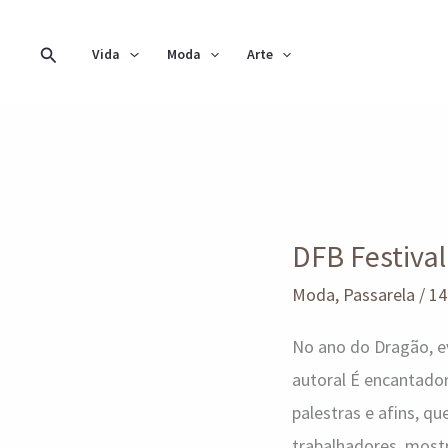
Ir
para
Pesquisar
Vida
Moda
Arte
o
conteúdo
DFB
Festival:
DFB Festiva
25
anos
Moda
,
Passarela
/
14
com
No ano do Dragão, e
edição
autoral É encantador
comemorativa
palestras e afins, 
trabalhadores, most