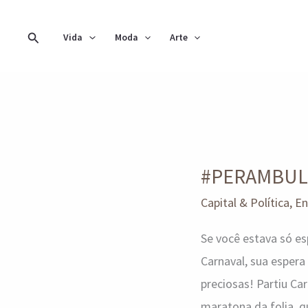
Ir
para
Pesquisar
Vida
Moda
Arte
o
conteúdo
#PERAMBULANDO
pelo
#PERAMBULAN
Carna
de
Capital & Política
,
En
Brasília
Se você estava só es
Carnaval, sua espera 
preciosas! Partiu Ca
maratona da folia, qu