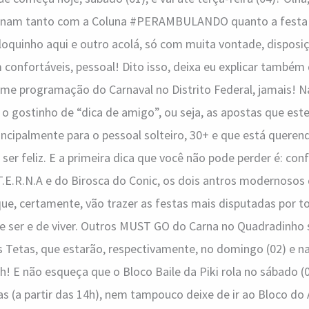
inam tanto com a Coluna #PERAMBULANDO quanto a festa da
bloquinho aqui e outro acolá, só com muita vontade, disposi
 confortáveis, pessoal! Dito isso, deixa eu explicar também
me programação do Carnaval no Distrito Federal, jamais! N
o gostinho de “dica de amigo”, ou seja, as apostas que este
cipalmente para o pessoal solteiro, 30+ e que está queren
e ser feliz. E a primeira dica que você não pode perder é: co
.T.E.R.N.A e do Birosca do Conic, os dois antros modernosos
 que, certamente, vão trazer as festas mais disputadas por t
de ser e de viver. Outros MUST GO do Carna no Quadradinho 
 Tetas, que estarão, respectivamente, no domingo (02) e na
h! E não esqueça que o Bloco Baile da Piki rola no sábado (0
s (a partir das 14h), nem tampouco deixe de ir ao Bloco do