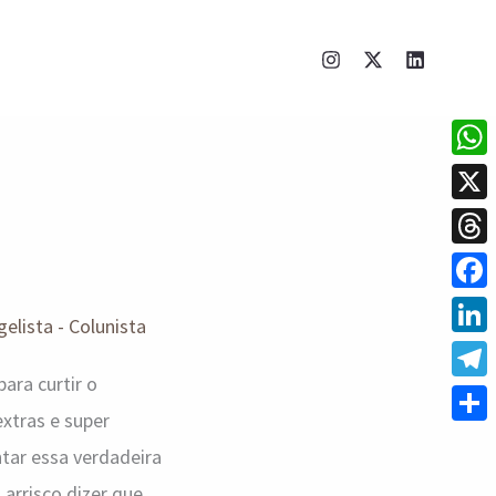
What
X
Thre
Face
elista - Colunista
Linke
ara curtir o
Tele
extras e super
Shar
ntar essa verdadeira
 arrisco dizer que