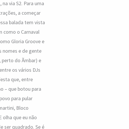
, na via S2. Para uma
trações, a começar
essa balada tem vista
im como o Carnaval
como Gloria Groove e
es nomes e de gente
 perto do Ãmbar) e
entre os vários DJs
esta que, entre
no – que botou para
 povo para pular
artini, Bloco
E olha que eu não
de ser quadrado. Se é