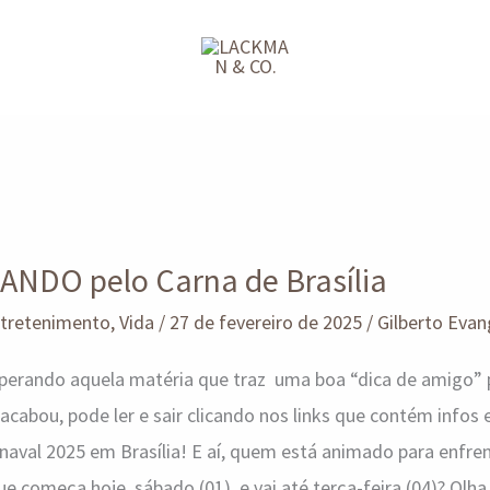
DO pelo Carna de Brasília
tretenimento
,
Vida
/
27 de fevereiro de 2025
/
Gilberto Evang
perando aquela matéria que traz uma boa “dica de amigo” p
acabou, pode ler e sair clicando nos links que contém infos 
rnaval 2025 em Brasília! E aí, quem está animado para enfre
e começa hoje, sábado (01), e vai até terça-feira (04)? Olha,