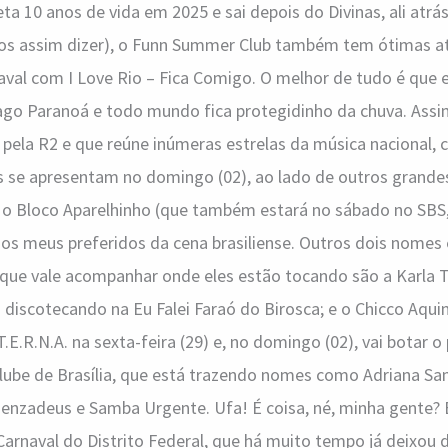
a 10 anos de vida em 2025 e sai depois do Divinas, ali atrás
vamos assim dizer), o Funn Summer Club também tem ótimas a
val com I Love Rio – Fica Comigo. O melhor de tudo é que 
Lago Paranoá e todo mundo fica protegidinho da chuva. Ass
pela R2 e que reúne inúmeras estrelas da música nacional, 
vas se apresentam no domingo (02), ao lado de outros grand
 Bloco Aparelhinho (que também estará no sábado no SBS,
s meus preferidos da cena brasiliense. Outros dois nomes 
 que vale acompanhar onde eles estão tocando são a Karla T
á discotecando na Eu Falei Faraó do Birosca; e o Chicco Aqui
.T.E.R.N.A. na sexta-feira (29) e, no domingo (02), vai botar o
Clube de Brasília, que está trazendo nomes como Adriana Sam
enzadeus e Samba Urgente. Ufa! É coisa, né, minha gente? 
Carnaval do Distrito Federal, que há muito tempo já deixou 