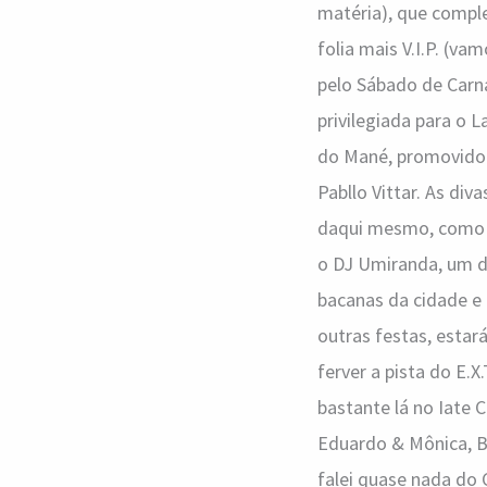
matéria), que complet
folia mais V.I.P. (
pelo Sábado de Carna
privilegiada para o 
do Mané, promovido 
Pabllo Vittar. As di
daqui mesmo, como o
o DJ Umiranda, um do
bacanas da cidade e
outras festas, estar
ferver a pista do E.X
bastante lá no Iate 
Eduardo & Mônica, B
falei quase nada do 