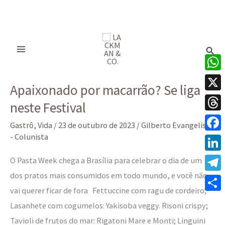
Ir
para
Pesq
o
conteúdo
Apaixonado
What
Apaixonado por macarrão? Se liga
por
X
neste Festival
macarrão?
Thre
Se
Gastrô
,
Vida
/
23 de outubro de 2023
/
Gilberto Evangelista
liga
- Colunista
Face
neste
Linke
O Pasta Week chega a Brasília para celebrar o dia de um
Festival
dos pratos mais consumidos em todo mundo, e você não
Tele
vai querer ficar de fora Fettuccine com ragu de cordeiro;
Share
Lasanhete com cogumelos: Yakisoba veggy. Risoni crispy;
Tavioli de frutos do mar: Rigatoni Mare e Monti; Linguini