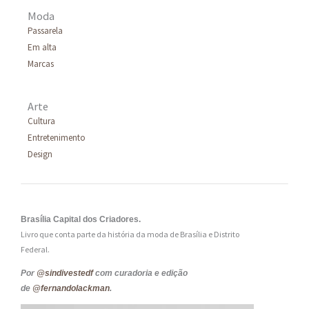
Moda
Passarela
Em alta
Marcas
Arte
Cultura
Entretenimento
Design
Brasília Capital dos Criadores.
Livro que conta parte da história da moda de Brasília e Distrito
Federal.
Por
@sindivestedf
com curadoria e edição
de
@fernandolackman
.