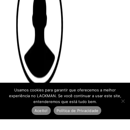
Usamos cookies para garantir que oferecemos a melhor
experiência no LACKMAN. Se você continuar a usar este site,
entenderemos que está tudo bem.
Aceito!
Política de Privacidade