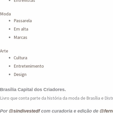
Entrevistas
Moda
Passarela
Em alta
Marcas
Arte
Cultura
Entretenimento
Design
Brasília Capital dos Criadores.
Livro que conta parte da história da moda de Brasília e Distr
Por
@sindivestedf
com curadoria e edição de
@fern