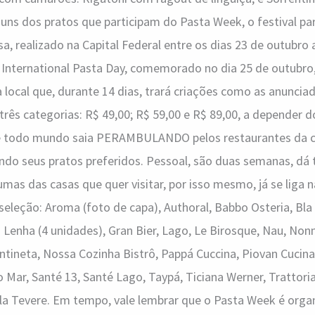
guns dos pratos que participam do Pasta Week, o festival p
 realizado na Capital Federal entre os dias 23 de outubro
o International Pasta Day, comemorado no dia 25 de outubr
 local que, durante 14 dias, trará criações como as anunci
três categorias: R$ 49,00; R$ 59,00 e R$ 89,00, a depender d
ue todo mundo saia PERAMBULANDO pelos restaurantes da c
ndo seus pratos preferidos. Pessoal, são duas semanas, dá 
umas das casas que quer visitar, por isso mesmo, já se liga n
eleção: Aroma (foto de capa), Authoral, Babbo Osteria, Bla´
a Lenha (4 unidades), Gran Bier, Lago, Le Birosque, Nau, Non
tineta, Nossa Cozinha Bistrô, Pappá Cuccina, Piovan Cucina
 Mar, Santé 13, Santé Lago, Taypá, Ticiana Werner, Trattoria
Villa Tevere. Em tempo, vale lembrar que o Pasta Week é orga