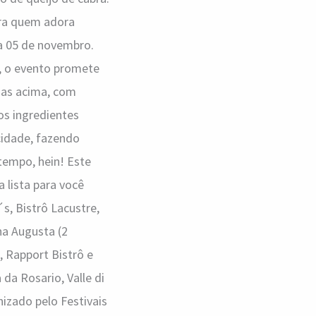
ara quem adora
 a 05 de novembro.
o, o evento promete
adas acima, com
os ingredientes
idade, fazendo
tempo, hein! Este
a lista para você
s, Bistrô Lacustre,
na Augusta (2
, Rapport Bistrô e
 da Rosario, Valle di
nizado pelo Festivais