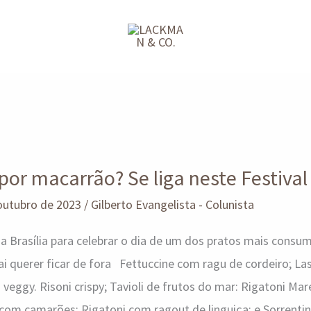
or macarrão? Se liga neste Festival
outubro de 2023
/
Gilberto Evangelista - Colunista
a Brasília para celebrar o dia de um dos pratos mais cons
ai querer ficar de fora Fettuccine com ragu de cordeiro; L
veggy. Risoni crispy; Tavioli de frutos do mar: Rigatoni Mare
 com camarões: Rigatoni com ragout de linguiça; e Sorrentin