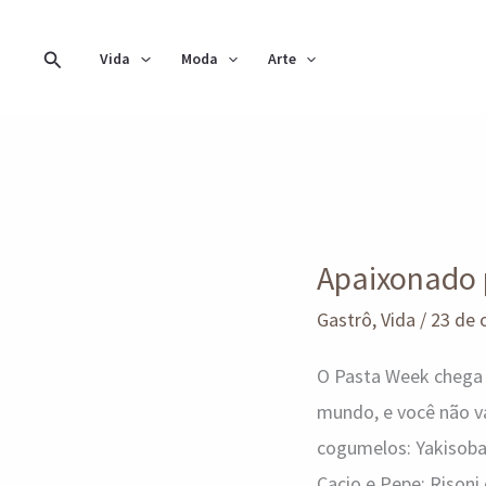
Ir
para
Pesquisar
Vida
Moda
Arte
o
conteúdo
Apaixonado
por
Apaixonado p
macarrão?
Se
Gastrô
,
Vida
/
23 de 
liga
O Pasta Week chega 
neste
mundo, e você não v
Festival
cogumelos: Yakisoba 
Cacio e Pepe: Risoni