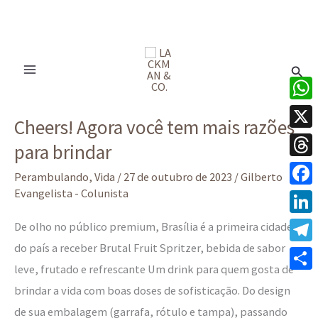
Ir
para
Pesq
o
conteúdo
Cheers!
What
Cheers! Agora você tem mais razões
Agora
X
para brindar
você
Thre
tem
Perambulando
,
Vida
/
27 de outubro de 2023
/
Gilberto
mais
Evangelista - Colunista
Face
razões
Linke
De olho no público premium, Brasília é a primeira cidade
para
do país a receber Brutal Fruit Spritzer, bebida de sabor
Tele
brindar
leve, frutado e refrescante Um drink para quem gosta de
Share
brindar a vida com boas doses de sofisticação. Do design
de sua embalagem (garrafa, rótulo e tampa), passando