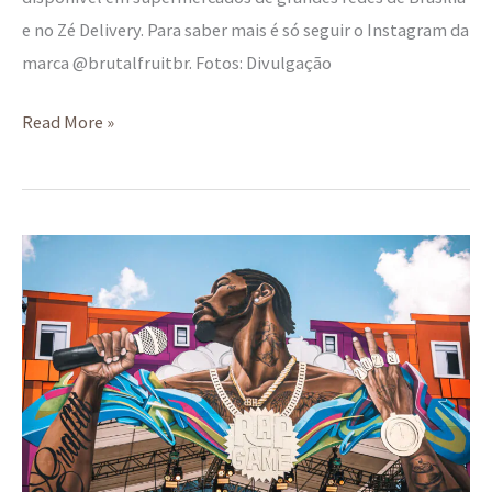
e no Zé Delivery. Para saber mais é só seguir o Instagram da
marca @brutalfruitbr. Fotos: Divulgação
Read More »
Olha
aí…
agendinha
cultural
chegando
na
virada
do