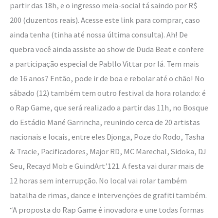
partir das 18h, e o ingresso meia-social tá saindo por R$
200 (duzentos reais). Acesse este link para comprar, caso
ainda tenha (tinha até nossa última consulta). Ah! De
quebra você ainda assiste ao show de Duda Beat e confere
a participação especial de Pabllo Vittar por lá. Tem mais
de 16 anos? Então, pode ir de boa e rebolar até o chão! No
sábado (12) também tem outro festival da hora rolando: é
o Rap Game, que será realizado a partir das 11h, no Bosque
do Estádio Mané Garrincha, reunindo cerca de 20 artistas
nacionais e locais, entre eles Djonga, Poze do Rodo, Tasha
& Tracie, Pacificadores, Major RD, MC Marechal, Sidoka, DJ
Seu, Recayd Mob e GuindArt’121. A festa vai durar mais de
12 horas sem interrupção. No local vai rolar também
batalha de rimas, dance e intervenções de grafiti também.
“A proposta do Rap Game é inovadora e une todas formas