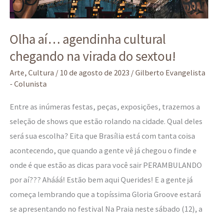
sextou!
Olha aí… agendinha cultural
chegando na virada do sextou!
Arte
,
Cultura
/
10 de agosto de 2023
/
Gilberto Evangelista
- Colunista
Entre as inúmeras festas, peças, exposições, trazemos a
seleção de shows que estão rolando na cidade. Qual deles
será sua escolha? Eita que Brasília está com tanta coisa
acontecendo, que quando a gente vê já chegou o finde e
onde é que estão as dicas para você sair PERAMBULANDO
por aí??? Ahááá! Estão bem aqui Querides! E a gente já
começa lembrando que a topíssima Gloria Groove estará
se apresentando no festival Na Praia neste sábado (12), a