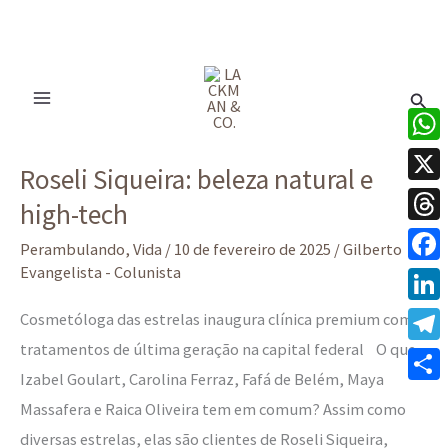
Ir
para
Pesq
o
conteúdo
Roseli
What
Roseli Siqueira: beleza natural e
Siqueira:
X
high-tech
beleza
Thre
natural
Perambulando
,
Vida
/
10 de fevereiro de 2025
/
Gilberto
e
Evangelista - Colunista
Face
high-
Linke
Cosmetóloga das estrelas inaugura clínica premium com
tech
tratamentos de última geração na capital federal O que
Tele
Izabel Goulart, Carolina Ferraz, Fafá de Belém, Maya
Share
Massafera e Raica Oliveira tem em comum? Assim como
diversas estrelas, elas são clientes de Roseli Siqueira,