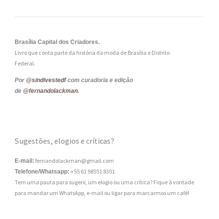
Brasília Capital dos Criadores.
Livro que conta parte da história da moda de Brasília e Distrito
Federal.
Por
@sindivestedf
com curadoria e edição
de
@fernandolackman
.
Sugestões, elogios e críticas?
fernandolackman@gmail.com
E-mail:
+55 61 98551 8301
Telefone/Whatsapp:
Tem uma pauta para sugerir, um elogio ou uma crítica? Fique à vontade
para mandar um WhatsApp, e-mail ou ligar para marcarmos um café!