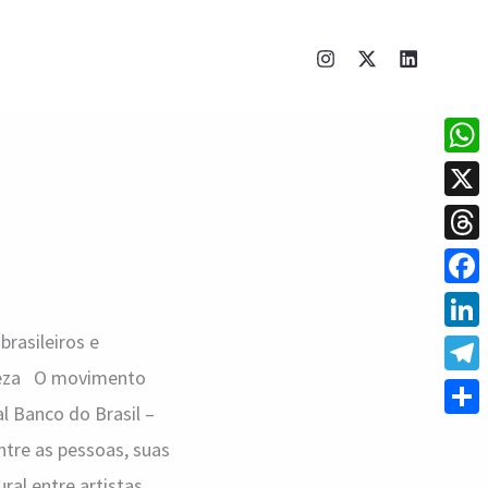
What
X
Thre
Face
rasileiros e
Linke
ureza O movimento
Tele
al Banco do Brasil –
Shar
entre as pessoas, suas
al entre artistas