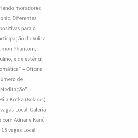
safiando moradores
Conic. Diferentes
ositivas para o
rticipação do Vulica.
, Ramon Phantom,
lino, e de estêncil
omática” – Oficina
 Número de
e Meditação” –
ila Kotka (Belarus)
vagas Local: Galeria
 com Adriane Kariú
 15 vagas Local: