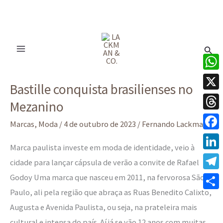
Ir
para
Pesq
o
conteúdo
Bastille
What
Bastille conquista brasilienses no
conquista
X
Mezanino
brasilienses
Thre
no
Marcas
,
Moda
/
4 de outubro de 2023
/
Fernando Lackman
Mezanino
Face
Marca paulista investe em moda de identidade, veio à
Linke
cidade para lançar cápsula de verão a convite de Rafael
Godoy Uma marca que nasceu em 2011, na fervorosa São
Tele
Paulo, ali pela região que abraça as Ruas Benedito Calixto,
Share
Augusta e Avenida Paulista, ou seja, na prateleira mais
cultural e intensa do país. Aí já se vão 12 anos com muitas