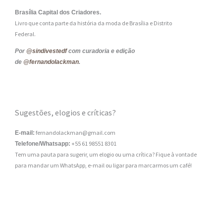
Brasília Capital dos Criadores.
Livro que conta parte da história da moda de Brasília e Distrito
Federal.
Por
@sindivestedf
com curadoria e edição
de
@fernandolackman
.
Sugestões, elogios e críticas?
fernandolackman@gmail.com
E-mail:
+55 61 98551 8301
Telefone/Whatsapp:
Tem uma pauta para sugerir, um elogio ou uma crítica? Fique à vontade
para mandar um WhatsApp, e-mail ou ligar para marcarmos um café!