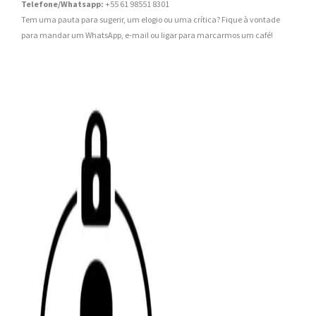
Telefone/Whatsapp:
+55 61 98551 8301
Tem uma pauta para sugerir, um elogio ou uma crítica? Fique à vontade
para mandar um WhatsApp, e-mail ou ligar para marcarmos um café!