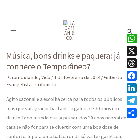
Ir
para
Pesq
o
conteúdo
Música,
What
Música, bons drinks e paquera: já
bons
X
conhece o Temporâneo?
drinks
Thre
e
Perambulando
,
Vida
/
1 de fevereiro de 2024
/
Gilberto
paquera:
Evangelista - Colunista
Face
já
Linke
Agito sazonal é a escolha certa para todos os públicos,
conhece
mas que vai agradar bastante a galera de 30 anos em
Tele
o
diante Todo mundo que já passou dos 30 anos não sai de
Temporâneo?
Share
casa se não for para se divertir com uma boa dose de
conforto. Ir para uma balada onde só vai ter garotada,