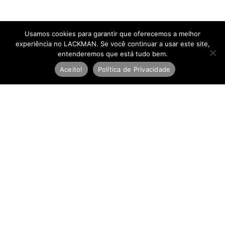
Usamos cookies para garantir que oferecemos a melhor
experiência no LACKMAN. Se você continuar a usar este site,
entenderemos que está tudo bem.
Aceito!
Política de Privacidade
Newsletter
E
-
m
Inscreva-se
a
i