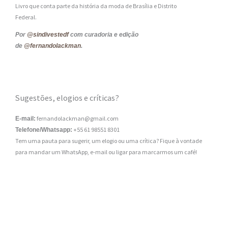
Livro que conta parte da história da moda de Brasília e Distrito
Federal.
Por
@sindivestedf
com curadoria e edição
de
@fernandolackman
.
Sugestões, elogios e críticas?
fernandolackman@gmail.com
E-mail:
+55 61 98551 8301
Telefone/Whatsapp:
Tem uma pauta para sugerir, um elogio ou uma crítica? Fique à vontade
para mandar um WhatsApp, e-mail ou ligar para marcarmos um café!