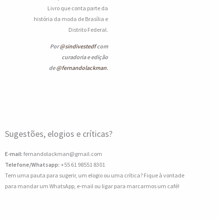
Livro que conta parte da
história da moda de Brasília e
Distrito Federal.
Por
@sindivestedf
com
curadoria e edição
de
@fernandolackman
.
Sugestões, elogios e críticas?
E-mail:
fernandolackman@gmail.com
Telefone/Whatsapp:
+55 61 98551 8301
Tem uma pauta para sugerir, um elogio ou uma crítica? Fique à vontade
para mandar um WhatsApp, e-mail ou ligar para marcarmos um café!