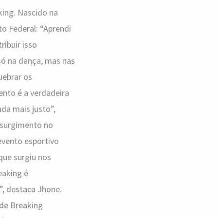
king. Nascido na
to Federal: “Aprendi
ibuir isso
ó na dança, mas nas
uebrar os
ento é a verdadeira
ada mais justo”,
u surgimento no
evento esportivo
que surgiu nos
eaking é
”, destaca Jhone.
 de Breaking