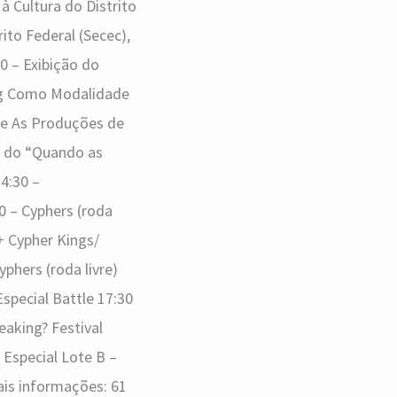
 Cultura do Distrito
ito Federal (Secec),
0 – Exibição do
ng Como Modalidade
bre As Produções de
al do “Quando as
4:30 –
0 – Cyphers (roda
+ Cypher Kings/
phers (roda livre)
Especial Battle 17:30
eaking? Festival
Especial Lote B –
Mais informações: 61