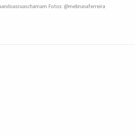
quandoasruaschamam Fotos: @mebrunaferreira