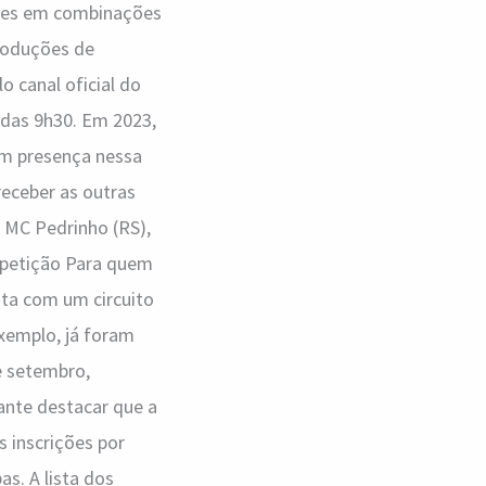
oves em combinações
Produções de
o canal oficial do
 das 9h30. Em 2023,
am presença nessa
eceber as outras
 MC Pedrinho (RS),
mpetição Para quem
ta com um circuito
exemplo, já foram
e setembro,
ante destacar que a
 inscrições por
s. A lista dos