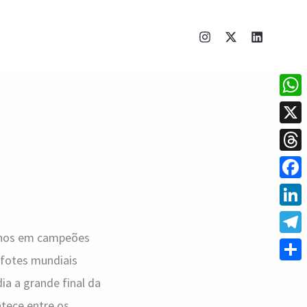
What
X
Thre
Face
Linke
rinos em campeões
Tele
ofotes mundiais
Shar
ia a grande final da
tece entre os