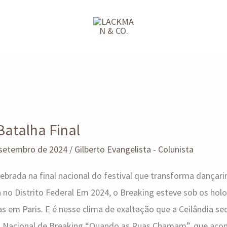
Batalha Final
 setembro de 2024
/
Gilberto Evangelista - Colunista
lebrada na final nacional do festival que transforma dança
no Distrito Federal Em 2024, o Breaking esteve sob os hol
s em Paris. E é nesse clima de exaltação que a Ceilândia sed
al Nacional de Breaking “Quando as Ruas Chamam”, que acon