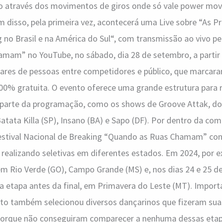
o através dos movimentos de giros onde só vale power m
ém disso, pela primeira vez, acontecerá uma Live sobre “As 
 no Brasil e na América do Sul“, com transmissão ao vivo pel
mam” no YouTube, no sábado, dia 28 de setembro, a partir
lhares de pessoas entre competidores e público, que marcar
00% gratuita. O evento oferece uma grande estrutura para r
parte da programação, como os shows de Groove Attak, do
tata Killa (SP), Insano (BA) e Sapo (DF). Por dentro da co
stival Nacional de Breaking “Quando as Ruas Chamam” con
l realizando seletivas em diferentes estados. Em 2024, por 
em Rio Verde (GO), Campo Grande (MS) e, nos dias 24 e 25 d
a etapa antes da final, em Primavera do Leste (MT). Import
to também selecionou diversos dançarinos que fizeram suas
porque não conseguiram comparecer a nenhuma dessas etapa