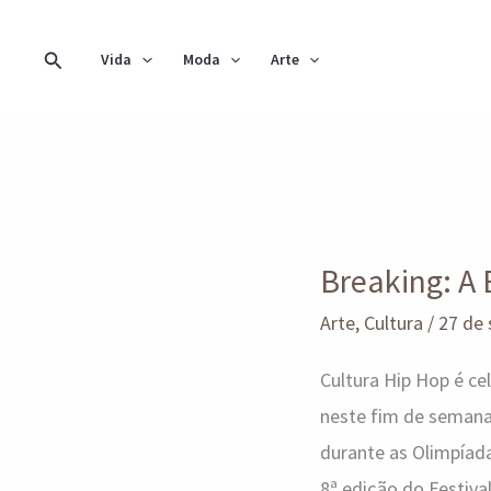
Ir
para
Pesquisar
Vida
Moda
Arte
o
conteúdo
Breaking:
A
Breaking: A 
Batalha
Final
Arte
,
Cultura
/
27 de
Cultura Hip Hop é ce
neste fim de semana 
durante as Olimpíada
8ª edição do Festiv