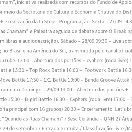
am”, iniciativa realizada com recursos do Fundo de Apoio à
or meio da Secretaria de Cultura e Economia Criativa do Distr
 e realização da In Steps. Programação: Sexta – 27/09 14:3
uas Chamam” e Palestra seguida de debate sobre O Breaki
m libras e audiodescrição). Sábado – 28/09 09:30 – Live so
 no Brasil e na América do Sul, transmitida pelo canal ofici
ube. 13:00 – Abertura dos portões + cyphers (roda livre) 1
Battle 15:30 – Top Rock Battle 16:00 – Footwork Battle 16:3
 Move Battle 17:30 – 1X1 Battle 19:00 – Banda Groove Attak 
ramento Domingo – 29/09 13:00 – Abertura dos portões + cy
tle 15:00 – B-girl Battle 16:30 – Cyphers (roda livre) 17:00 – 
oria principal com 16 grupos) 20:30 – Encerramento. Let’s br
g “Quando as Ruas Chamam” / Sesc Ceilândia – QNN 27 Área 
 a 29 de setembro / Entrada Gratuita / Classificação Livre /