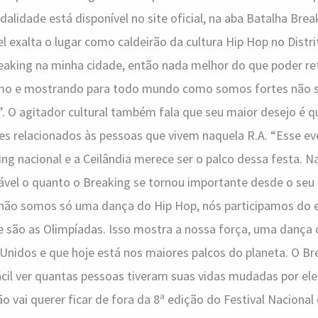
alidade está disponível no site oficial, na aba Batalha Brea
l exalta o lugar como caldeirão da cultura Hip Hop no Distri
eaking na minha cidade, então nada melhor do que poder retr
smo e mostrando para todo mundo como somos fortes não s
. O agitador cultural também fala que seu maior desejo é q
s relacionados às pessoas que vivem naquela R.A. “Esse ev
ng nacional e a Ceilândia merece ser o palco dessa festa. N
nável o quanto o Breaking se tornou importante desde o se
não somos só uma dança do Hip Hop, nós participamos do 
 são as Olimpíadas. Isso mostra a nossa força, uma dança 
nidos e que hoje está nos maiores palcos do planeta. O Br
cil ver quantas pessoas tiveram suas vidas mudadas por ele
o vai querer ficar de fora da 8ª edição do Festival Nacional