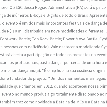
mbro. O SESC dessa Região Administrativa (RA) será o palco 
ça de inúmeros B-boys e B-girls de todo o Brasil. Apresen
), o evento é um dos mais importantes festivais de dança de
de R$ 10 mil distribuída em nove modalidades diferentes: C
e; Footwork Battle; Top Rock Battle; Power Move Battle, Cyp
ara pessoas com deficiência). Vale destacar a modalidade Cy
stará aberta à participação de todos os presentes no event
çarinos profissionais; basta dançar por cerca de uma hora e
o melhor dançarino(a). “É o hip hop na sua essência original”
ador e fundador do projeto. “Um dos momentos mais legais d
dalidade que criamos em 2012, quando aconteceu nossa prim
 evento no mundo produz algo totalmente direcionado ao n
 também traz como novidade a Batalha de MCs e a Batalha