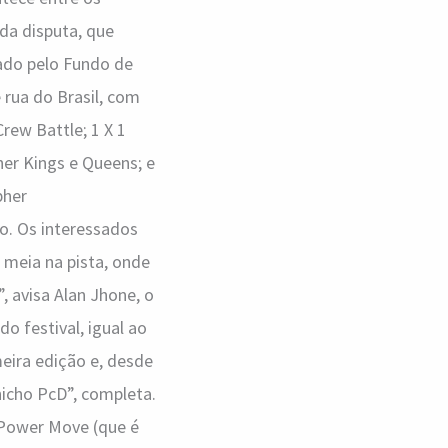
da disputa, que
tado pelo Fundo de
 rua do Brasil, com
rew Battle; 1 X 1
her Kings e Queens; e
pher
o. Os interessados
 meia na pista, onde
, avisa Alan Jhone, o
o festival, igual ao
eira edição e, desde
icho PcD”, completa.
 Power Move (que é