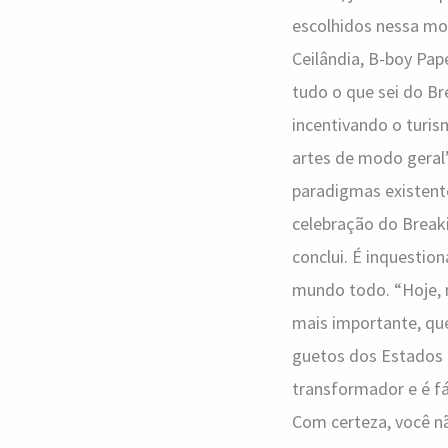
escolhidos nessa mod
Ceilândia, B-boy Pape
tudo o que sei do Br
incentivando o turi
artes de modo geral”
paradigmas existente
celebração do Breaki
conclui. É inquestio
mundo todo. “Hoje, 
mais importante, que
guetos dos Estados U
transformador e é fá
Com certeza, você nã