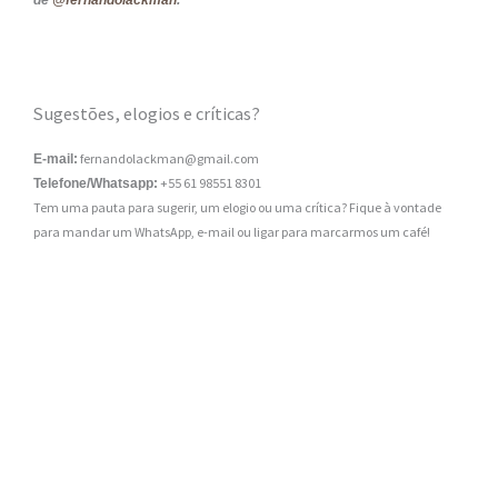
de
@fernandolackman
.
Sugestões, elogios e críticas?
fernandolackman@gmail.com
E-mail:
+55 61 98551 8301
Telefone/Whatsapp:
Tem uma pauta para sugerir, um elogio ou uma crítica? Fique à vontade
para mandar um WhatsApp, e-mail ou ligar para marcarmos um café!