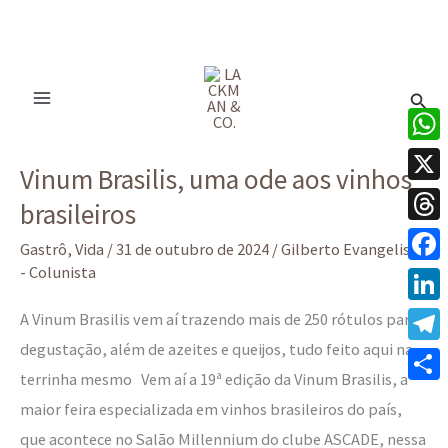
Ir
para
Pesq
o
conteúdo
Vinum
What
Vinum Brasilis, uma ode aos vinhos
Brasilis,
X
brasileiros
uma
Thre
ode
Gastrô
,
Vida
/
31 de outubro de 2024
/
Gilberto Evangelista
aos
- Colunista
Face
vinhos
Linke
A Vinum Brasilis vem aí trazendo mais de 250 rótulos para
brasileiros
degustação, além de azeites e queijos, tudo feito aqui na
Tele
terrinha mesmo Vem aí a 19ª edição da Vinum Brasilis, a
Share
maior feira especializada em vinhos brasileiros do país,
que acontece no Salão Millennium do clube ASCADE, nessa