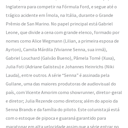
Inglaterra para competir na Fórmula Ford, e segue até o
trágico acidente em Ímola, na Itália, durante o Grande
Prêmio de San Marino. No papel principal está Gabriel
Leone, que divide a cena com grande elenco, formado por
nomes como Alice Wegmann (Lilian, a primeira esposa de
Ayrton), Camila Márdila (Vivianne Senna, sua irmã),
Gabriel Louchard (Galvão Bueno), Pâmela Tomé (Xuxa),
Julia Foti (Adriane Galisteu) e Johannes Heinrichs (Niki
Lauda), entre outros. A série “Senna” é assinada pela
Gullane, uma das maiores produtoras de audiovisual do
país, com Vicente Amorim como showrunner, diretor-geral
e diretor; Julia Rezende como diretora; além do apoio da
Senna Brands e da família do piloto. Este colunista já está
com o estoque de pipoca e guaraná garantido para
maratonar em alta velocidade assim que a série entrar no