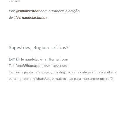
Federal.
Por
@sindivestedf
com curadoria e edição
de
@fernandolackman
.
Sugestões, elogios e críticas?
fernandolackman@gmail.com
E-mail:
+55 61 98551 8301
Telefone/Whatsapp:
Tem uma pauta para sugerir, um elogio ou uma crítica? Fique à vontade
para mandar um WhatsApp, e-mail ou ligar para marcarmos um café!