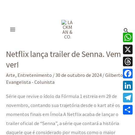
Ir
para
Pesq
o
conteúdo
Netflix
What
Netflix lança trailer de Senna. Vem
lança
X
ver!
trailer
Thre
de
Arte
,
Entretenimento
/
30 de outubro de 2024
/
Gilberto
Senna.
Evangelista - Colunista
Face
Vem
Linke
Série que revive o ídolo da Fórmula 1 estreia em 29 de
ver!
novembro, contando sua trajetória desde o kart até os
Tele
momentos finais em Ímola A Netflix acaba de lançar o
Share
trailer oficial de “Senna”, a série que contará a história
daquele que é considerado por muitos como o maior