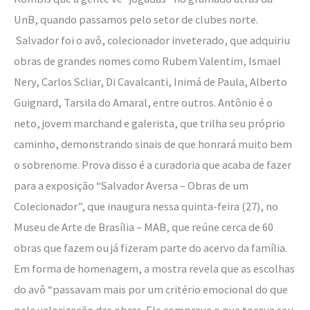
UnB, quando passamos pelo setor de clubes norte.
Salvador foi o avô, colecionador inveterado, que adquiriu
obras de grandes nomes como Rubem Valentim, Ismael
Nery, Carlos Scliar, Di Cavalcanti, Inimá de Paula, Alberto
Guignard, Tarsila do Amaral, entre outros. Antônio é o
neto, jovem marchand e galerista, que trilha seu próprio
caminho, demonstrando sinais de que honrará muito bem
o sobrenome. Prova disso é a curadoria que acaba de fazer
para a exposição “Salvador Aversa – Obras de um
Colecionador”, que inaugura nessa quinta-feira (27), no
Museu de Arte de Brasília – MAB, que reúne cerca de 60
obras que fazem ou já fizeram parte do acervo da família.
Em forma de homenagem, a mostra revela que as escolhas
do avô “passavam mais por um critério emocional do que
pela valorização das obras. Ele comprava o que tocava seu