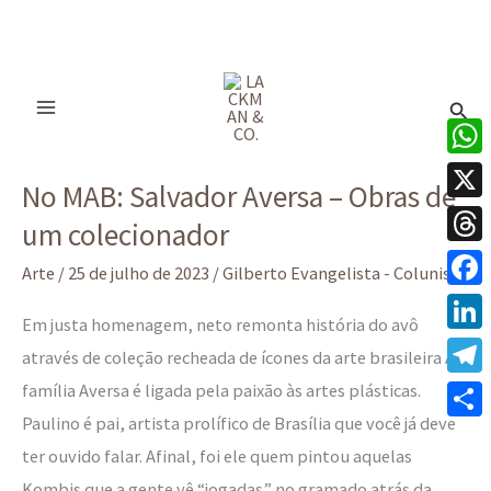
Ir
para
Pesq
o
conteúdo
No
What
No MAB: Salvador Aversa – Obras de
MAB:
X
um colecionador
Salvador
Thre
Aversa
Arte
/
25 de julho de 2023
/
Gilberto Evangelista - Colunista
–
Face
Em justa homenagem, neto remonta história do avô
Obras
Linke
através de coleção recheada de ícones da arte brasileira A
de
família Aversa é ligada pela paixão às artes plásticas.
Tele
um
Paulino é pai, artista prolífico de Brasília que você já deve
colecionador
Share
ter ouvido falar. Afinal, foi ele quem pintou aquelas
Kombis que a gente vê “jogadas” no gramado atrás da