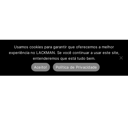
Usamos cookies para garantir que oferecemos a melhor
experiência no LACKMAN. Se você continuar a usar este site,
entenderemos que está tudo bem.
Aceito!
Política de Privacidade
Newsletter
E