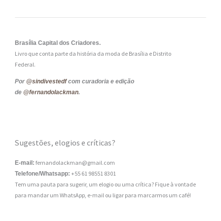
Brasília Capital dos Criadores.
Livro que conta parte da história da moda de Brasília e Distrito
Federal.
Por
@sindivestedf
com curadoria e edição
de
@fernandolackman
.
Sugestões, elogios e críticas?
fernandolackman@gmail.com
E-mail:
+55 61 98551 8301
Telefone/Whatsapp:
Tem uma pauta para sugerir, um elogio ou uma crítica? Fique à vontade
para mandar um WhatsApp, e-mail ou ligar para marcarmos um café!