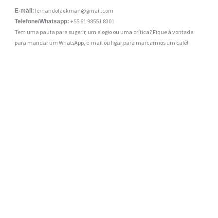
fernandolackman@gmail.com
E-mail:
+55 61 98551 8301
Telefone/Whatsapp:
Tem uma pauta para sugerir, um elogio ou uma crítica? Fique à vontade
para mandar um WhatsApp, e-mail ou ligar para marcarmos um café!