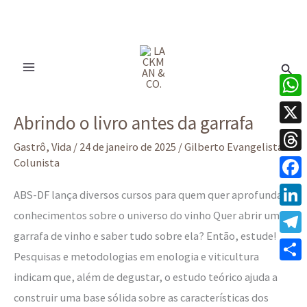
Ir
para
Pesq
o
conteúdo
Abrindo
What
Abrindo o livro antes da garrafa
o
X
livro
Gastrô
,
Vida
/
24 de janeiro de 2025
/
Gilberto Evangelista -
Thre
Colunista
antes
da
Face
ABS-DF lança diversos cursos para quem quer aprofundar
garrafa
conhecimentos sobre o universo do vinho Quer abrir uma
Linke
garrafa de vinho e saber tudo sobre ela? Então, estude!
Tele
Pesquisas e metodologias em enologia e viticultura
Share
indicam que, além de degustar, o estudo teórico ajuda a
construir uma base sólida sobre as características dos