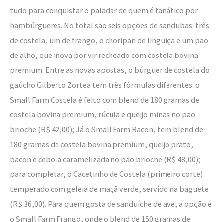
tudo para conquistar o paladar de quem é fanático por
hambúrgueres. No total são seis opções de sandubas: três
de costela, um de frango, o choripan de linguiça e um pão
de alho, que inova por vir recheado com costela bovina
premium. Entre as novas apostas, o búrguer de costela do
gaúcho Gilberto Zortea tem três fórmulas diferentes: o
Small Farm Costela é feito com blend de 180 gramas de
costela bovina premium, rúcula e queijo minas no pão
brioche (R$ 42,00); Já o Small Farm Bacon, tem blend de
180 gramas de costela bovina premium, queijo prato,
bacon e cebola caramelizada no pão brioche (R$ 48,00);
para completar, o Cacetinho de Costela (primeiro corte)
temperado com geleia de maçã verde, servido na baguete
(R$ 36,00). Para quem gosta de sanduíche de ave, a opção é
o Small Farm Frango, onde o blend de 150 gramas de