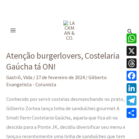
Ir
para
Pesq
o
conteúdo
Atenção
What
Atenção burgerlovers, Costelaria
burgerlovers,
X
Gaúcha tá ON!
Costelaria
Thre
Gaúcha
Gastrô
,
Vida
/
27 de fevereiro de 2024
/
Gilberto
tá
Evangelista - Colunista
Face
ON!
Linke
Conhecido por servir costelas desmanchando no prato,
Gilberto Zortea lança linha de sanduíches gourmet A
Tele
Small Farm Costelaria Gaúcha, aquela que fica ali na
Share
descida para a Ponte JK, decidiu diversificar seu menu e
lançou recentemente uma linha de sanduíches que tem