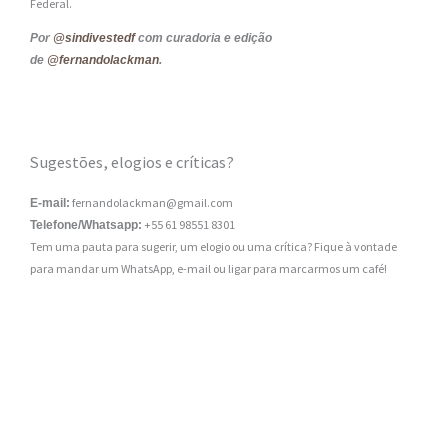
Federal.
Por
@sindivestedf
com curadoria e edição
de
@fernandolackman
.
Sugestões, elogios e críticas?
fernandolackman@gmail.com
E-mail:
+55 61 98551 8301
Telefone/Whatsapp:
Tem uma pauta para sugerir, um elogio ou uma crítica? Fique à vontade
para mandar um WhatsApp, e-mail ou ligar para marcarmos um café!