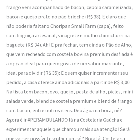
frango vem acompanhado de bacon, cebola caramelizada,
bacon e queijo prato no pão brioche (R$ 38). E claro que
não poderia faltar o Choripan Small Farm (capa), feito
com linguiça artesanal, vinagrete e molho chimichurri na
baguete (R$ 34). Ah! E pra fechar, tem ainda o Pão de Alho,
que vem recheado com costela bovina premium desfiada é
a opção ideal para quem gosta de um sabor marcante,
ideal para dividir (R$ 35); E quem quiser incrementar seu
pedido, a casa oferece ainda adicionais a partir de R$ 3,00.
Na lista tem bacon, ovo, queijo, pasta de alho, picles, mini
salada verde, blend de costela premium e blend de frango
com bacon, entre outros itens. Deu água na boca, né?
Agora é ir #PERAMBULANDO lá na Costelaria Gaúcha e
experimentar aquele que chamou mais sua atenção! Será
que vai ser possível escolher um só? Bora lá! Costelaria