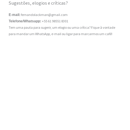
Sugestões, elogios e críticas?
fernandolackman@gmail.com
E-mail:
+55 61 98551 8301
Telefone/Whatsapp:
Tem uma pauta para sugerir, um elogio ou uma crítica? Fique à vontade
para mandar um WhatsApp, e-mail ou ligar para marcarmos um café!