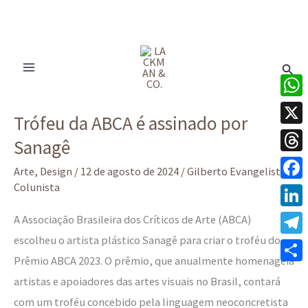
Ir
para
Pesq
o
conteúdo
Trófeu
What
Trófeu da ABCA é assinado por
da
X
Sanagê
ABCA
Thre
é
Arte
,
Design
/
12 de agosto de 2024
/
Gilberto Evangelista -
assinado
Colunista
Face
por
Linke
A Associação Brasileira dos Críticos de Arte (ABCA)
Sanagê
escolheu o artista plástico Sanagê para criar o troféu do
Tele
Prêmio ABCA 2023. O prêmio, que anualmente homenageia
Share
artistas e apoiadores das artes visuais no Brasil, contará
com um troféu concebido pela linguagem neoconcretista