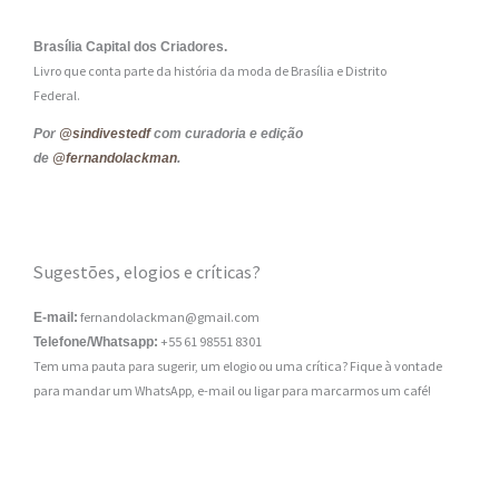
Brasília Capital dos Criadores.
Livro que conta parte da história da moda de Brasília e Distrito
Federal.
Por
@sindivestedf
com curadoria e edição
de
@fernandolackman
.
Sugestões, elogios e críticas?
fernandolackman@gmail.com
E-mail:
+55 61 98551 8301
Telefone/Whatsapp:
Tem uma pauta para sugerir, um elogio ou uma crítica? Fique à vontade
para mandar um WhatsApp, e-mail ou ligar para marcarmos um café!