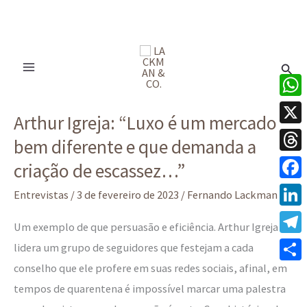
Ir
para
Pesq
o
conteúdo
Arthur
What
Arthur Igreja: “Luxo é um mercado
Igreja:
X
bem diferente e que demanda a
“Luxo
Thre
é
criação de escassez…”
um
Face
Entrevistas
/
3 de fevereiro de 2023
/
Fernando Lackman
mercado
Linke
Um exemplo de que persuasão e eficiência. Arthur Igreja
bem
Tele
lidera um grupo de seguidores que festejam a cada
diferente
conselho que ele profere em suas redes sociais, afinal, em
e
Share
tempos de quarentena é impossível marcar uma palestra
que