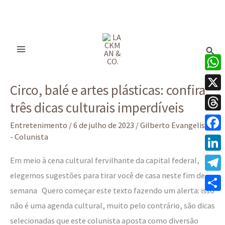
Ir
para
Pesq
o
conteúdo
Circo,
What
Circo, balé e artes plásticas: confira
balé
X
três dicas culturais imperdíveis
e
Thre
artes
Entretenimento
/
6 de julho de 2023
/
Gilberto Evangelista
plásticas:
- Colunista
Face
confira
Linke
Em meio à cena cultural fervilhante da capital federal,
três
elegemos sugestões para tirar você de casa neste fim de
Tele
dicas
semana Quero começar este texto fazendo um alerta: isso
culturais
Share
não é uma agenda cultural, muito pelo contrário, são dicas
imperdíveis
selecionadas que este colunista aposta como diversão