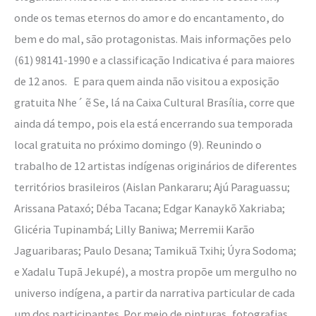
onde os temas eternos do amor e do encantamento, do
bem e do mal, são protagonistas. Mais informações pelo
(61) 98141-1990 e a classificação Indicativa é para maiores
de 12 anos. E para quem ainda não visitou a exposição
gratuita Nhe´ ẽ Se, lá na Caixa Cultural Brasília, corre que
ainda dá tempo, pois ela está encerrando sua temporada
local gratuita no próximo domingo (9). Reunindo o
trabalho de 12 artistas indígenas originários de diferentes
territórios brasileiros (Aislan Pankararu; Ajú Paraguassu;
Arissana Pataxó; Déba Tacana; Edgar Kanaykõ Xakriaba;
Glicéria Tupinambá; Lilly Baniwa; Merremii Karão
Jaguaribaras; Paulo Desana; Tamikuã Txihi; Úyra Sodoma;
e Xadalu Tupã Jekupé), a mostra propõe um mergulho no
universo indígena, a partir da narrativa particular de cada
um dos participantes. Por meio de pinturas, fotografias,