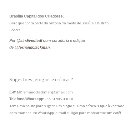
Brasília Capital dos Criadores.
Livro que conta parte da história da moda de Brasília e Distrito
Federal.
Por
@sindivestedf
com curadoria e edição
de
@fernandolackman
.
Sugestões, elogios e críticas?
fernandolackman@gmail.com
E-mail:
+55 61 98551 8301
Telefone/Whatsapp:
Tem uma pauta para sugerir, um elogio ou uma crítica? Fique à vontade
para mandar um WhatsApp, e-mail ou ligar para marcarmos um café!