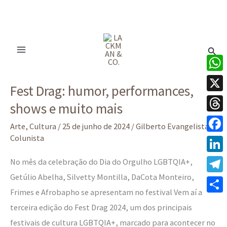
Ir
para
Pesq
o
conteúdo
Fest
What
Fest Drag: humor, performances,
Drag:
X
shows e muito mais
humor,
Thre
performances,
Arte
,
Cultura
/
25 de junho de 2024
/
Gilberto Evangelista -
shows
Colunista
Face
e
Linke
No mês da celebração do Dia do Orgulho LGBTQIA+,
muito
Getúlio Abelha, Silvetty Montilla, DaCota Monteiro,
Tele
mais
Frimes e Afrobapho se apresentam no festival Vem aí a
Share
terceira edição do Fest Drag 2024, um dos principais
festivais de cultura LGBTQIA+, marcado para acontecer no