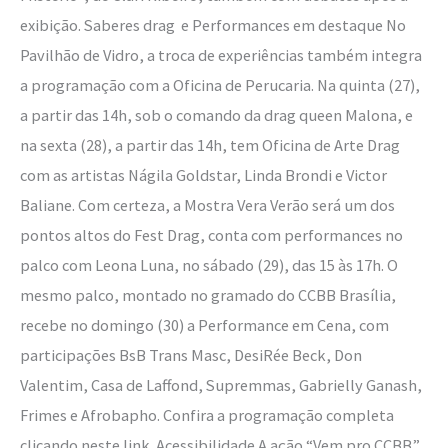
exibição. Saberes drag e Performances em destaque No
Pavilhão de Vidro, a troca de experiências também integra
a programação com a Oficina de Perucaria. Na quinta (27),
a partir das 14h, sob o comando da drag queen Malona, e
na sexta (28), a partir das 14h, tem Oficina de Arte Drag
com as artistas Nágila Goldstar, Linda Brondi e Victor
Baliane. Com certeza, a Mostra Vera Verão será um dos
pontos altos do Fest Drag, conta com performances no
palco com Leona Luna, no sábado (29), das 15 às 17h. O
mesmo palco, montado no gramado do CCBB Brasília,
recebe no domingo (30) a Performance em Cena, com
participações BsB Trans Masc, DesiRée Beck, Don
Valentim, Casa de Laffond, Supremmas, Gabrielly Ganash,
Frimes e Afrobapho. Confira a programação completa
clicando neste link. Acessibilidade A ação “Vem pro CCBB”