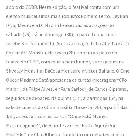
apoio do CCBB. Nesta edição, o festival conta com um
elenco musical ainda mais robusto: Romero Ferro, Leyllah
Diva, Medro e a DJ Naomi Leakes são as atrações do
sábado (29). Já no domingo (30), o palco Leona Luna
recebe Kira Spirandelli, Aretuza Lovi, Getúlio Abelha e a DJ
Cassandra Monster. Na sexta (28), sobem ao palco do
teatro do CCBB, com muito bom humor, as drag queens
Silvetty Montilla, DaCota Monteiro e Victor Baliane. O Cine
Queer Madame Satã apresenta os curtas-metragens “Cão
Maior”, de Filipe Alves, e “Para Carlos”, de Carlos Cipriano,
seguidos de debates. Na quinta (27), a partir das 15h, na
sala de cinema do CCBB Brasília. Na sexta (28), a partir das
15h, a sessão é com os curtas “Onde Está Mymye
Mastroiagnne?”, de Biarritzzz e “Se Eu Tô Aqui é Por
Mistério”, de Clari Ribeiro, também com debates após a