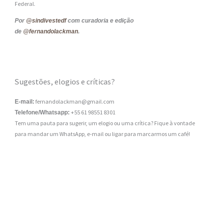
Federal.
Por
@sindivestedf
com curadoria e edição
de
@fernandolackman
.
Sugestões, elogios e críticas?
fernandolackman@gmail.com
E-mail:
+55 61 98551 8301
Telefone/Whatsapp:
Tem uma pauta para sugerir, um elogio ou uma crítica? Fique à vontade
para mandar um WhatsApp, e-mail ou ligar para marcarmos um café!