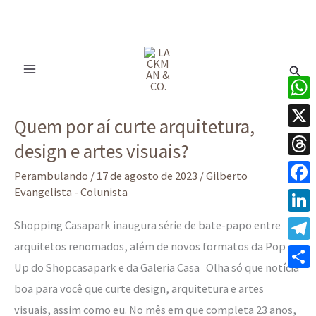
Ir
para
Pesq
o
conteúdo
Quem
What
Quem por aí curte arquitetura,
por
X
design e artes visuais?
aí
Thre
curte
Perambulando
/
17 de agosto de 2023
/
Gilberto
arquitetura,
Evangelista - Colunista
Face
design
Linke
Shopping Casapark inaugura série de bate-papo entre
e
arquitetos renomados, além de novos formatos da Pop
Tele
artes
Up do Shopcasapark e da Galeria Casa Olha só que notícia
visuais?
Share
boa para você que curte design, arquitetura e artes
visuais, assim como eu. No mês em que completa 23 anos,