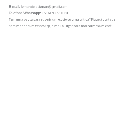
fernandolackman@gmail.com
E-mail:
+55 61 98551 8301
Telefone/Whatsapp:
Tem uma pauta para sugerir, um elogio ou uma crítica? Fique à vontade
para mandar um WhatsApp, e-mail ou ligar para marcarmos um café!