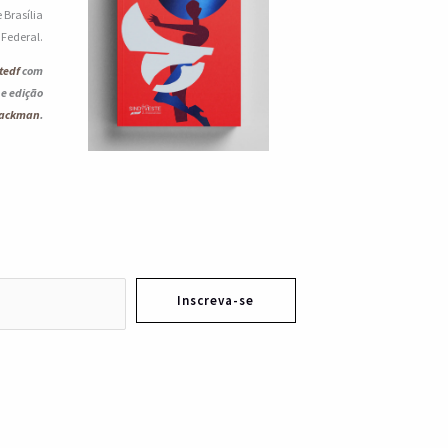
 Brasília
o Federal.
tedf
com
 e edição
lackman
.
Inscreva-se