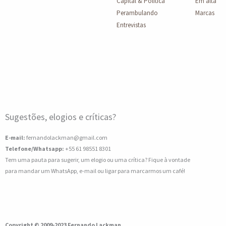
Capital & Política
Em alta
Perambulando
Marcas
Entrevistas
Sugestões, elogios e críticas?
E-mail:
fernandolackman@gmail.com
Telefone/Whatsapp:
+55 61 98551 8301
Tem uma pauta para sugerir, um elogio ou uma crítica? Fique à vontade
para mandar um WhatsApp, e-mail ou ligar para marcarmos um café!
Copyright © 2009-2023 Fernando Lackman.