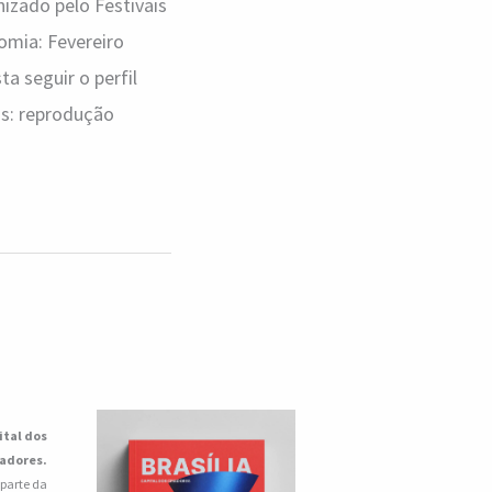
nizado pelo Festivais
omia: Fevereiro
a seguir o perfil
tos: reprodução
ital dos
iadores.
 parte da