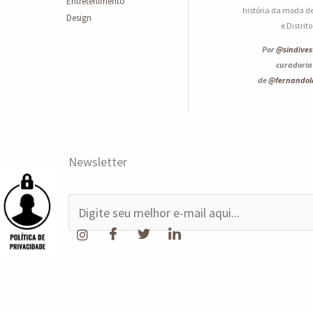
Entretenimento
história da moda de
Design
e Distrit
Por
@sindives
curadoria
de
@fernando
Newsletter
E
-
m
a
i