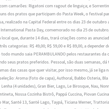
 com camarões: Rigatoni com ragout de linguiça; e Sorrentin
guns dos pratos que participam do Pasta Week, o festival p
 realizado na Capital Federal entre os dias 23 de outubro
o International Pasta Day, comemorado no dia 25 de outubr
 local que, durante 14 dias, trará criações como as anunci
três categorias: R$ 49,00; R$ 59,00 e R$ 89,00, a depender d
ue todo mundo saia PERAMBULANDO pelos restaurantes da c
ndo seus pratos preferidos. Pessoal, são duas semanas, dá 
umas das casas que quer visitar, por isso mesmo, já se liga n
eleção: Aroma (foto de capa), Authoral, Babbo Osteria, Bla´
a Lenha (4 unidades), Gran Bier, Lago, Le Birosque, Nau, Non
tineta, Nossa Cozinha Bistrô, Pappá Cuccina, Piovan Cucina
 Mar, Santé 13, Santé Lago, Taypá, Ticiana Werner, Trattoria