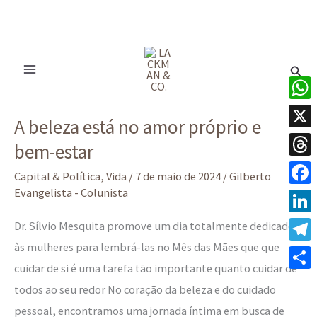
Ir
para
Pesq
o
conteúdo
A
What
A beleza está no amor próprio e
beleza
X
bem-estar
está
Thre
no
Capital & Política
,
Vida
/
7 de maio de 2024
/
Gilberto
amor
Evangelista - Colunista
Face
próprio
Linke
Dr. Sílvio Mesquita promove um dia totalmente dedicado
e
às mulheres para lembrá-las no Mês das Mães que que
Tele
bem-
cuidar de si é uma tarefa tão importante quanto cuidar de
estar
Share
todos ao seu redor No coração da beleza e do cuidado
pessoal, encontramos uma jornada íntima em busca de