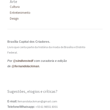
Arte
Cultura
Entretenimento
Design
Brasília Capital dos Criadores.
Livro que conta parte da história da moda de Brasília e Distrito
Federal.
Por
@sindivestedf
com curadoria e edição
de
@fernandolackman
.
Sugestões, elogios e críticas?
fernandolackman@gmail.com
E-mail:
+55 61 98551 8301
Telefone/Whatsapp: