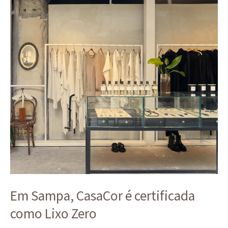
Em
Sampa,
CasaCor
é
certificada
como
Lixo
Zero
Em Sampa, CasaCor é certificada
como Lixo Zero